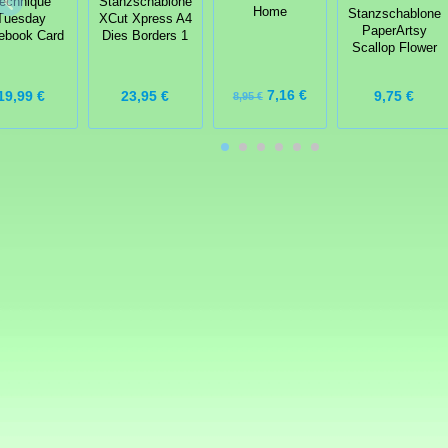
echnique
Stanzschablone
Home
Stanzschablone
Tuesday
XCut Xpress A4
PaperArtsy
ebook Card
Dies Borders 1
Scallop Flower
7,16 €
23,95 €
19,99 €
9,75 €
8,95 €