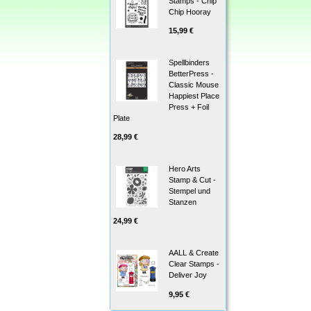
Stamps - Chip
Chip Hooray
15,99 €
Spellbinders
BetterPress -
Classic Mouse
Happiest Place
Press + Foil
Plate
28,99 €
Hero Arts
Stamp & Cut -
Stempel und
Stanzen
24,99 €
AALL & Create
Clear Stamps -
Deliver Joy
9,95 €