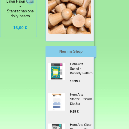
Stanzschablone
Technique
Lawn Fawn Cuts
Me To You
Tuesday Story
-
Candy Cane
Card
Stanzschablone
doily hearts
18,95 €
16,00 €
19,99 €
Neu im Shop
Hero Arts
Stencil -
Butterfly Pattern
18,99 €
Hero Arts
Stanze - Clouds
Die Set
9,99 €
Hero Arts Clear