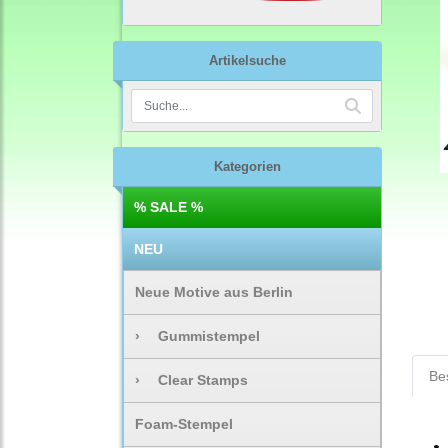
Artikelsuche
Kategorien
% SALE %
NEU
Neue Motive aus Berlin
›
Gummistempel
Be
›
Clear Stamps
Foam-Stempel