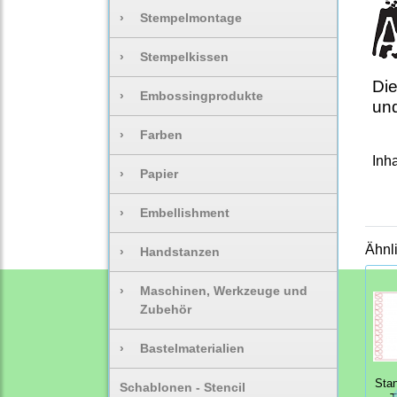
›
Stempelmontage
›
Stempelkissen
Die
›
Embossingprodukte
und
›
Farben
Inha
›
Papier
›
Embellishment
Ähnl
›
Handstanzen
›
Maschinen, Werkzeuge und
Zubehör
›
Bastelmaterialien
Sta
Schablonen - Stencil