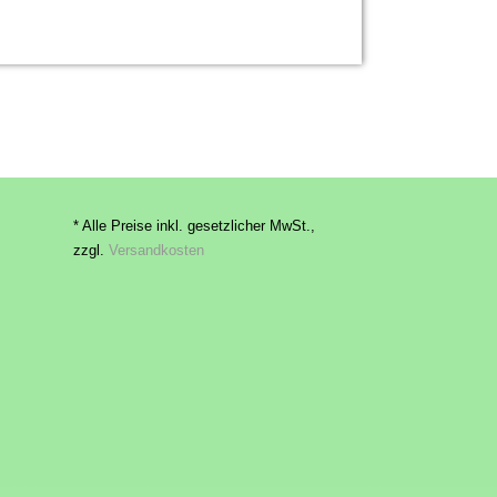
* Alle Preise inkl. gesetzlicher MwSt.,
zzgl.
Versandkosten