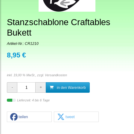
Stanzschablone Craftables
Bukett
Artikel-Nr.:
CR1210
8,95 €
inkl. 19,00 % MwSt., zzgl.
Versandkosten
in den Warenkorb
Lieferzeit: 4 bis 6 Tage
teilen
tweet