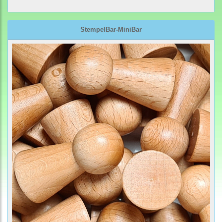
StempelBar-MiniBar