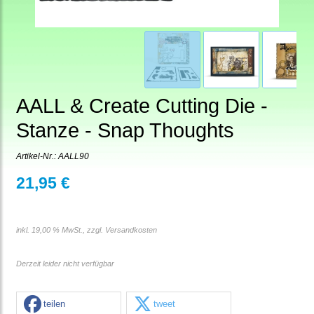
AALL & Create Cutting Die -
Stanze - Snap Thoughts
Artikel-Nr.:
AALL90
21,95 €
inkl. 19,00 % MwSt., zzgl.
Versandkosten
Derzeit leider nicht verfügbar
teilen
tweet