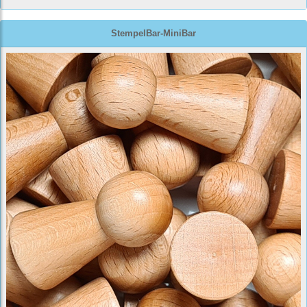
StempelBar-MiniBar