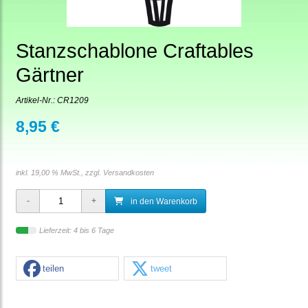
Stanzschablone Craftables
Gärtner
Artikel-Nr.:
CR1209
8,95 €
inkl. 19,00 % MwSt., zzgl.
Versandkosten
in den Warenkorb
Lieferzeit: 4 bis 6 Tage
teilen
tweet