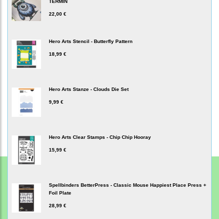
TERMIN
22,00 €
Hero Arts Stencil - Butterfly Pattern
18,99 €
Hero Arts Stanze - Clouds Die Set
9,99 €
Hero Arts Clear Stamps - Chip Chip Hooray
15,99 €
Spellbinders BetterPress - Classic Mouse Happiest Place Press +
Foil Plate
28,99 €