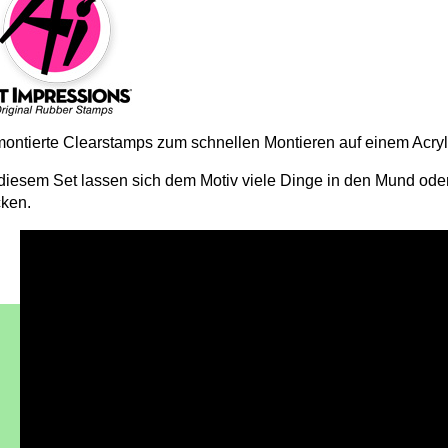
ontierte Clearstamps zum schnellen Montieren auf einem Acryl
 diesem Set lassen sich dem Motiv viele Dinge in den Mund ode
cken.