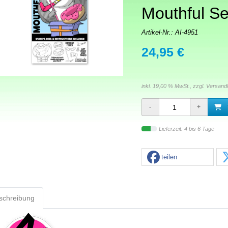
Mouthful Se
Artikel-Nr.:
AI-4951
24,95 €
inkl. 19,00 % MwSt., zzgl.
Versand
Lieferzeit: 4 bis 6 Tage
teilen
schreibung