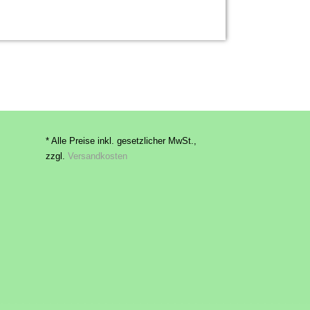
* Alle Preise inkl. gesetzlicher MwSt.,
zzgl.
Versandkosten