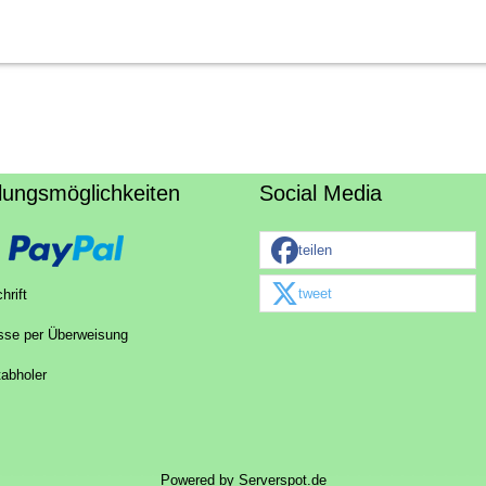
lungsmöglichkeiten
Social Media
teilen
tweet
hrift
sse per Überweisung
tabholer
Powered by
Serverspot.de