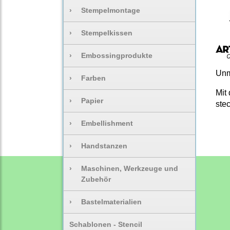
›
Stempelmontage
›
Stempelkissen
›
Embossingprodukte
Unm
›
Farben
Mit
›
Papier
ste
›
Embellishment
›
Handstanzen
›
Maschinen, Werkzeuge und
Zubehör
›
Bastelmaterialien
Schablonen - Stencil