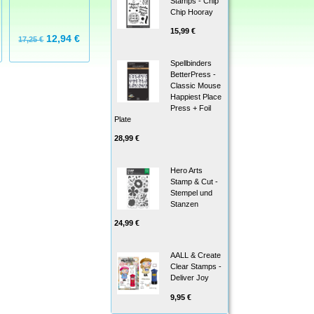
Stamps - Chip
Set - Tree/Baum
Chip Hooray
15,99 €
12,94 €
18,50 €
21,50 €
17,25 €
Spellbinders
BetterPress -
Classic Mouse
Happiest Place
Press + Foil
Plate
28,99 €
Hero Arts
Stamp & Cut -
Stempel und
Stanzen
24,99 €
AALL & Create
Clear Stamps -
Deliver Joy
9,95 €