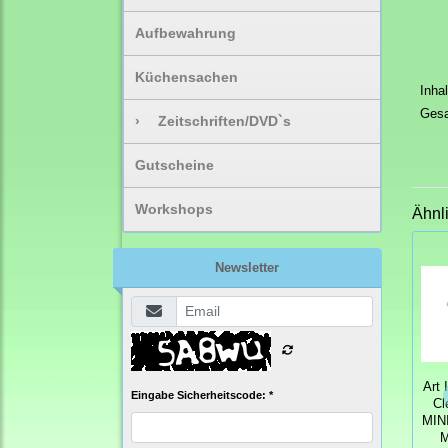
Aufbewahrung
Küchensachen
Inha
Gesa
›
Zeitschriften/DVD`s
Gutscheine
Workshops
Ähnl
Newsletter
Art 
Eingabe Sicherheitscode: *
Cl
MIN
M