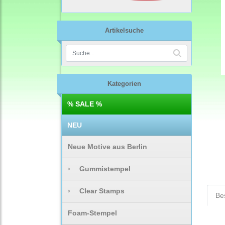
Artikelsuche
Kategorien
% SALE %
NEU
Neue Motive aus Berlin
›
Gummistempel
›
Clear Stamps
Be
Foam-Stempel