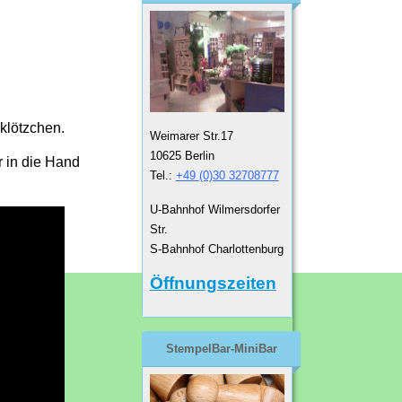
klötzchen.
Weimarer Str.17
10625 Berlin
r in die Hand
Tel.:
+49 (0)30 32708777
U-Bahnhof Wilmersdorfer
Str.
S-Bahnhof Charlottenburg
Öffnungszeiten
StempelBar-MiniBar