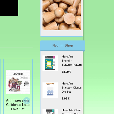
Neu im Shop
Hero Arts
Stencil -
Butterfly Pattern
18,99 €
Hero Arts
Stanze - Clouds
Die Set
Art Impressions
Clearstamps
9,99 €
Art Impressions
Art Impressions
und Stanzen -
Girlfriends Latte
Clearstamps
Twist Ties
Love Set
Love Birds
Hero Arts Clear
Stamp & Die