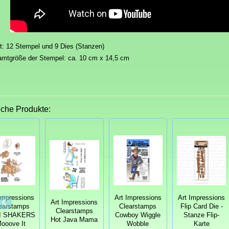
lt: 12 Stempel und 9 Dies (Stanzen)
mtgröße der Stempel: ca. 10 cm x 14,5 cm
iche Produkte:
Art Impressions
Impressions
Art Impressions
Art Impressions
Clearstamps
earstamps
Flip Card Die -
Clearstamps
Cowboy Wiggle
I SHAKERS
Stanze Flip-
Hot Java Mama
Wobble
ooove It
Karte