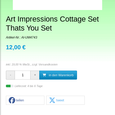
Art Impressions Cottage Set
Thats You Set
Artikel-Nr.:
AI-UM4743
12,00 €
inkl. 19,00 % MwSt., zzgl.
Versandkosten
in den Warenkorb
Lieferzeit: 4 bis 6 Tage
teilen
tweet