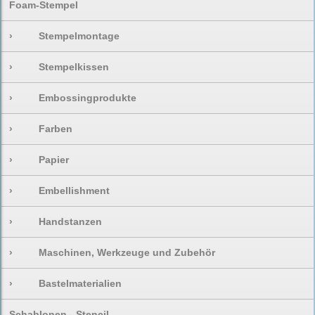
Foam-Stempel
›
Stempelmontage
›
Stempelkissen
›
Embossingprodukte
›
Farben
›
Papier
›
Embellishment
›
Handstanzen
›
Maschinen, Werkzeuge und Zubehör
›
Bastelmaterialien
Schablonen - Stencil