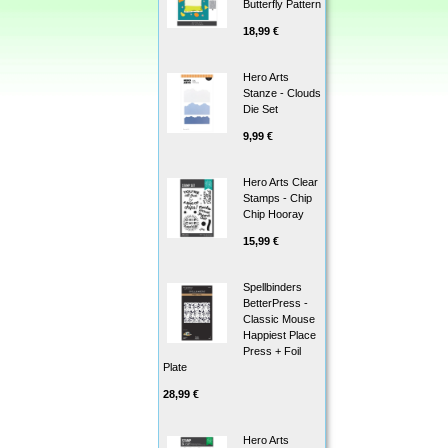
Butterfly Pattern
18,99 €
Hero Arts
Stanze - Clouds
Die Set
9,99 €
Hero Arts Clear
Stamps - Chip
Chip Hooray
15,99 €
Spellbinders
BetterPress -
Classic Mouse
Happiest Place
Press + Foil
Plate
28,99 €
Hero Arts