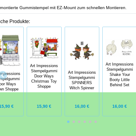
montierte Gummistempel mit EZ-Mount zum schnellen Montieren.
iche Produkte:
Art Impressions
Art Impressions
Stempelgummi
Stempelgummi
Art Impressions
Impressions
Shake Your
Door Ways
Stempelgummi
mpelgummi
Booty Little
Christmas Toy
SPINNERS
oor Ways
Behind Set
Shoppe
Witch Spinner
wn Shoppe
16,00 €
15,90 €
15,90 €
16,00 €