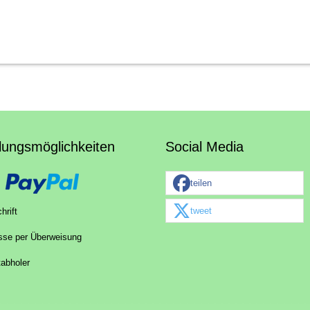
lungsmöglichkeiten
Social Media
teilen
tweet
hrift
sse per Überweisung
tabholer