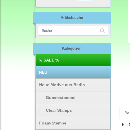
Artikelsuche
Kategorien
% SALE %
NEU
Neue Motive aus Berlin
›
Gummistempel
›
Clear Stamps
Be
Foam-Stempel
Ein 