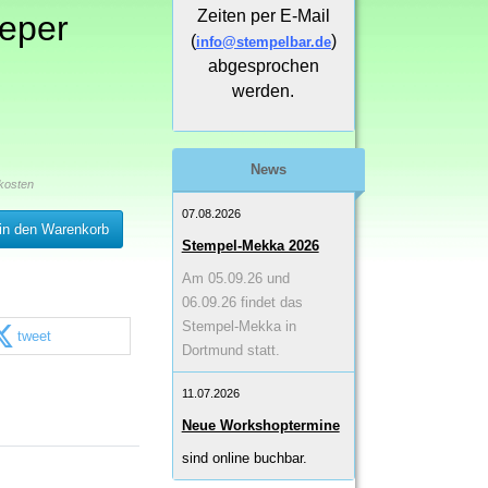
Zeiten per E-Mail
eeper
(
)
info@stempelbar.de
abgesprochen
werden.
News
kosten
07.08.2026
in den Warenkorb
Stempel-Mekka 2026
Am 05.09.26 und
06.09.26 findet das
Stempel-Mekka in
tweet
Dortmund statt.
11.07.2026
Neue Workshoptermine
sind online buchbar.