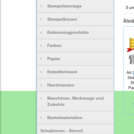
›
Stempelmontage
3 un
›
Stempelkissen
Ähnl
›
Embossingprodukte
›
Farben
›
Papier
›
Embellishment
Art 
Ste
D
›
Handstanzen
Pa
›
Maschinen, Werkzeuge und
Zubehör
›
Bastelmaterialien
Schablonen - Stencil