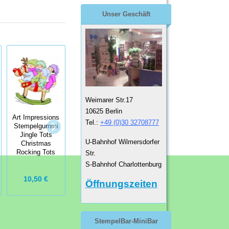
Unser Geschäft
Weimarer Str.17
10625 Berlin
Art Impressions
Art Impressions
Art Impressions
Tel.:
+49 (0)30 32708777
Stempelgummi
Stempelgummi
Stempelgummi
Jingle Tots
Candy Shoppe
Easter Tots
U-Bahnhof Wilmersdorfer
Christmas
Easter Lilies
Rocking Tots
Str.
S-Bahnhof Charlottenburg
10,50 €
7,25 €
15,90 €
Öffnungszeiten
StempelBar-MiniBar