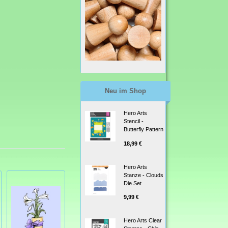
Neu im Shop
Hero Arts
Stencil -
Butterfly Pattern
18,99 €
Hero Arts
Stanze - Clouds
Die Set
9,99 €
Hero Arts Clear