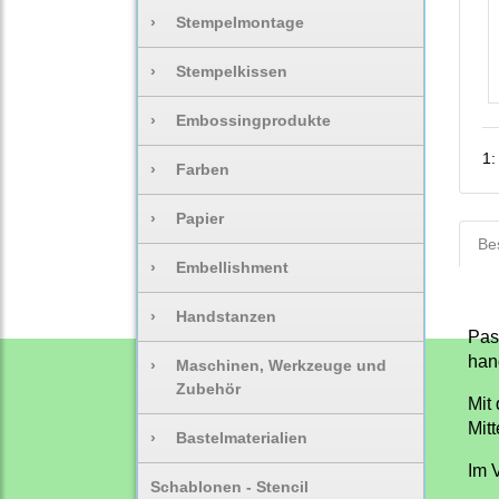
›
Stempelmontage
›
Stempelkissen
›
Embossingprodukte
1:
›
Farben
›
Papier
Be
›
Embellishment
›
Handstanzen
Pas
han
›
Maschinen, Werkzeuge und
Zubehör
Mit
Mit
›
Bastelmaterialien
Im 
Schablonen - Stencil