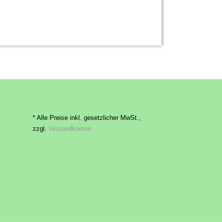
* Alle Preise inkl. gesetzlicher MwSt.,
zzgl.
Versandkosten