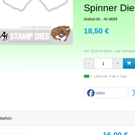
Spinner Die
Artikel-Nr.:
AI-4694
18,50 €
inkl. 19,00 % MwSt., zzgl.
Versand
Lieferzeit: 4 bis 6 Tage
teilen
behör:
16,00 €