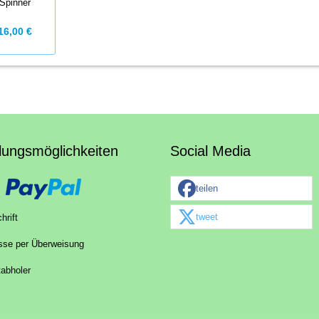
Spinner
16,00 €
lungsmöglichkeiten
Social Media
teilen
tweet
hrift
sse per Überweisung
tabholer