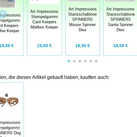
Art Impressions
Art Impressions
Art Impressions
Stanzschablone
Stanzschablone
Impressions
Stempelgummi
SPINNERS
SPINNERS
mpelgummi
Card Keepers
Mouse Spinner
Santa Spinner
rd Keepers
Mailbox Keeper
Dies
Dies
fee Keeper
19,50 €
18,50 €
18,50 €
19,50 €
n, die diesen Artikel gekauft haben, kauften auch:
Impressions
mpelgummi
NNERS Dog