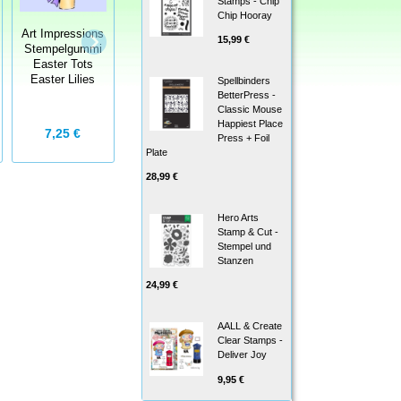
Stamps - Chip
Chip Hooray
Art Impressions
Art Impressions
Art Impressions
15,99 €
Stempelgummi
Stempelgummi
Stempelgummi
Candy Shoppe
Easter Tots
Card Keepers
Easter Lilies
Spellbinders
Toy Truck
BetterPress -
Keeper
Classic Mouse
Happiest Place
7,25 €
15,90 €
19,50 €
Press + Foil
Plate
28,99 €
Hero Arts
Stamp & Cut -
Stempel und
Stanzen
24,99 €
AALL & Create
Clear Stamps -
Deliver Joy
9,95 €