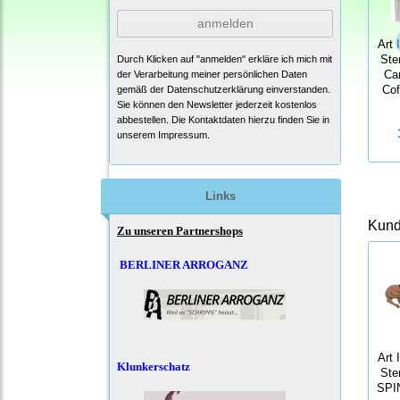
anmelden
Art 
Durch Klicken auf "anmelden" erkläre ich mich mit
Ste
der Verarbeitung meiner persönlichen Daten
Ca
gemäß der
Datenschutzerklärung
einverstanden.
Cof
Sie können den Newsletter jederzeit kostenlos
abbestellen. Die Kontaktdaten hierzu finden Sie in
unserem Impressum.
Links
Kunde
Zu unseren Partnershops
BERLINER ARROGANZ
Art 
Klunkerschatz
Ste
SPI