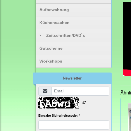
Aufbewahrung
Küchensachen
›
Zeitschriften/DVD`s
Gutscheine
Workshops
Newsletter
Ähnl
Eingabe Sicherheitscode: *