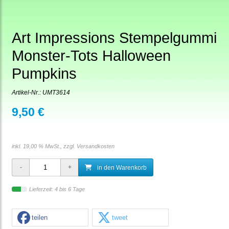
Art Impressions Stempelgummi
Monster-Tots Halloween
Pumpkins
Artikel-Nr.:
UMT3614
9,50 €
inkl. 19,00 % MwSt., zzgl.
Versandkosten
in den Warenkorb
Lieferzeit: 4 bis 6 Tage
teilen
tweet