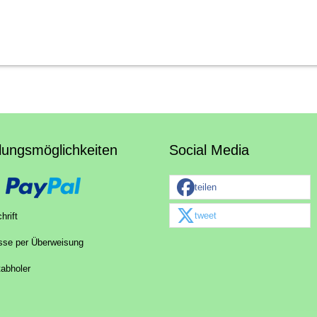
lungsmöglichkeiten
Social Media
teilen
tweet
hrift
sse per Überweisung
tabholer