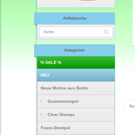
Artikelsuche
Kategorien
% SALE %
NEU
Neue Motive aus Berlin
›
Gummistempel
Be
›
Clear Stamps
Foam-Stempel