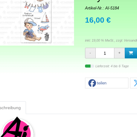
Artikel-Nr.:
AI-5184
16,00 €
inkl. 19,00 % MwSt., zzgl.
Versand
Lieferzeit: 4 bis 6 Tage
teilen
schreibung