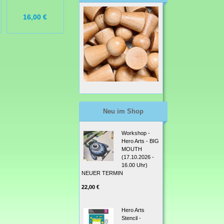
16,00 €
16,00 €
18,50 €
Neu im Shop
Workshop -
Hero Arts - BIG
MOUTH
(17.10.2026 -
16.00 Uhr)
NEUER TERMIN
22,00 €
Hero Arts
Stencil -