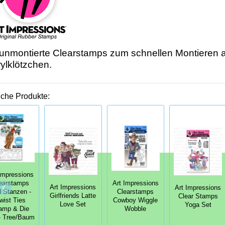
unmontierte Clearstamps zum schnellen Montieren 
ylklötzchen.
iche Produkte:
Impressions
Art Impressions
earstamps
Art Impressions
Art Impressions
Clearstamps
 Stanzen -
Girlfriends Latte
Clear Stamps
Cowboy Wiggle
wist Ties
Love Set
Yoga Set
Wobble
amp & Die
- Tree/Baum