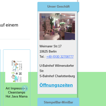
Unser Geschäft
auf einem
Weimarer Str.17
10625 Berlin
Tel.:
+49 (0)30 32708777
U-Bahnhof Wilmersdorfer
Str.
S-Bahnhof Charlottenburg
Öffnungszeiten
Art Impressions
Art Impressions
Art Impressions
Clearstamps
Clearstamps
Clearstamps
MINI SHAKERS
Hot Java Mama
Ham It Up Set
Mooove It
StempelBar-MiniBar