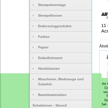
›
Stempelmontage
›
Stempelkissen
11 
›
Embossingprodukte
Acr
›
Farben
Ähnl
›
Papier
›
Embellishment
›
Handstanzen
›
Maschinen, Werkzeuge und
Zubehör
Art 
Cl
und
›
Bastelmaterialien
T
St
Set 
Schablonen - Stencil