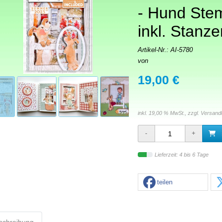
- Hund Ste
inkl. Stanze
Artikel-Nr.:
AI-5780
von
19,00 €
inkl. 19,00 % MwSt., zzgl.
Versand
Lieferzeit: 4 bis 6 Tage
teilen