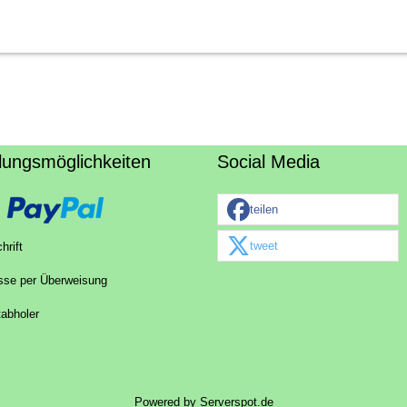
lungsmöglichkeiten
Social Media
teilen
tweet
hrift
sse per Überweisung
tabholer
Powered by
Serverspot.de