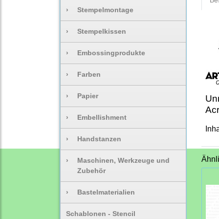
Be
›
Stempelmontage
›
Stempelkissen
›
Embossingprodukte
›
Farben
›
Papier
Unm
Ac
›
Embellishment
Inh
›
Handstanzen
Ähnl
›
Maschinen, Werkzeuge und
Zubehör
›
Bastelmaterialien
Schablonen - Stencil