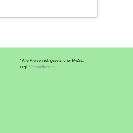
* Alle Preise inkl. gesetzlicher MwSt.,
zzgl.
Versandkosten