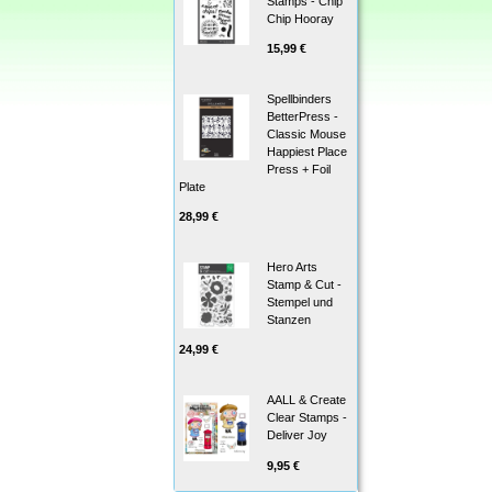
Stamps - Chip
Chip Hooray
15,99 €
Spellbinders
BetterPress -
Classic Mouse
Happiest Place
Press + Foil
Plate
28,99 €
Hero Arts
Stamp & Cut -
Stempel und
Stanzen
24,99 €
AALL & Create
Clear Stamps -
Deliver Joy
9,95 €