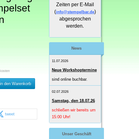
Zeiten per E-Mail
mpelset
(
)
info@stempelbar.de
n
abgesprochen
werden.
News
11.07.2026
Neue Workshoptermine
kosten
sind online buchbar.
in den Warenkorb
02.07.2026
Samstag, den 18.07.26
schließen wir bereits um
tweet
15:00 Uhr!
Unser Geschäft