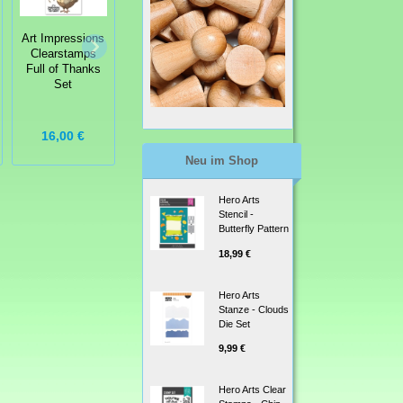
Art Impressions
Art Impressions
Art Impressions
Clearstamps
Clearstamps
Clearstamps
Full of Thanks
MINI SHAKERS
MINI SHAKERS
Set
Wheelie
Mooove It
16,00 €
18,00 €
16,00 €
Neu im Shop
Hero Arts
Stencil -
Butterfly Pattern
18,99 €
Hero Arts
Stanze - Clouds
Die Set
9,99 €
Hero Arts Clear