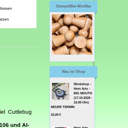
StempelBar-MiniBar
rbissen
atzen
Neu im Shop
Workshop -
Hero Arts -
BIG MOUTH
(17.10.2026 -
16.00 Uhr)
NEUER TERMIN
el Cuttlebug
22,00 €
106 und AI-
Hero Arts