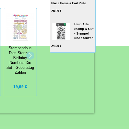
Place Press + Foil Plate
28,99 €
Hero Arts
Stamp & Cut
- Stempel
und Stanzen
24,99 €
Stampendous
Dies Stanze -
Art Impressions
Art Impressions
Birthday
Twisters Stamp
Twisters Stamp
Numbers Die
& Die Set - Bird
& Die Set -
Set - Geburtstag
Twist Set
Llama Twist Set
Zahlen
19,99 €
16,00 €
16,00 €