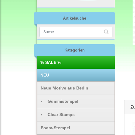
Artikelsuche
Kategorien
% SALE %
NEU
Neue Motive aus Berlin
›
Gummistempel
Zu
›
Clear Stamps
Foam-Stempel