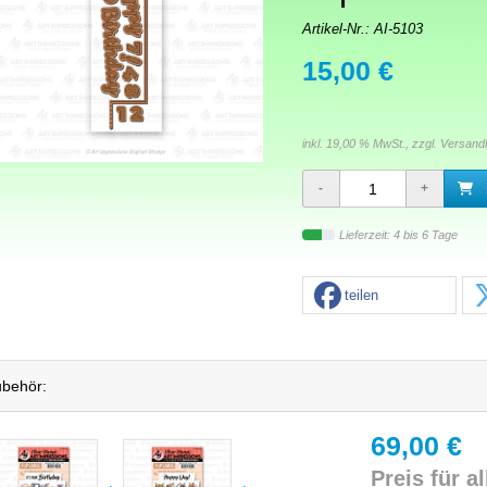
Artikel-Nr.:
AI-5103
15,00 €
inkl. 19,00 % MwSt., zzgl.
Versand
Lieferzeit: 4 bis 6 Tage
teilen
behör:
69,00 €
Preis für al