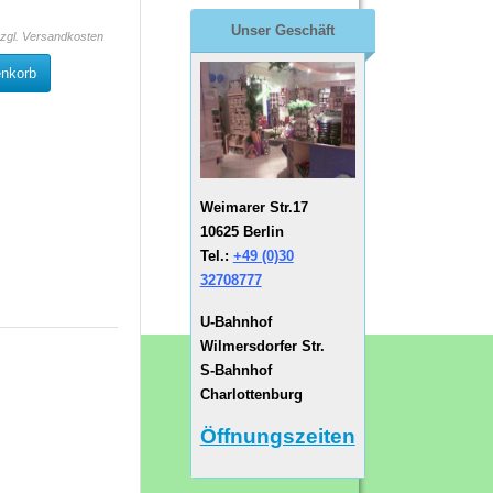
Unser Geschäft
zzgl.
Versandkosten
enkorb
Weimarer Str.17
10625 Berlin
Tel.:
+49 (0)30
32708777
U-Bahnhof
Wilmersdorfer Str.
S-Bahnhof
Charlottenburg
Öffnungszeiten