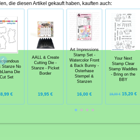
n, die diesen Artikel gekauft haben, kauften auch:
Art Impressions
Stamp Set -
AALL & Create
Your Next
Watercolor Front
ampendous
Cutting Die -
Stamp Clear
& Back Bunny -
s Stanze No
Stanze - Picket
Stamp Waddles
Osterhase
bLlama Die
Border
- Bring on the
Stempel &
Cut Set
BBY
Stanzen
15,20 €
8,99 €
19,95 €
16,00 €
19,00 €