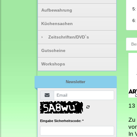
5:
Aufbewahrung
6:
Küchensachen
›
Zeitschriften/DVD`s
Be
Gutscheine
Workshops
Newsletter
13
Zu 
Eingabe Sicherheitscode: *
von
In 