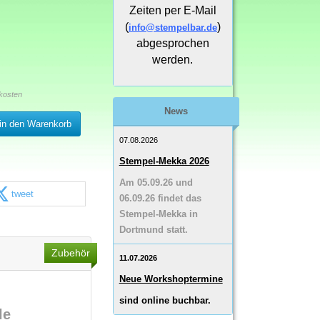
Zeiten per E-Mail
(
)
info@stempelbar.de
abgesprochen
werden.
kosten
News
in den Warenkorb
07.08.2026
Stempel-Mekka 2026
Am 05.09.26 und
tweet
06.09.26 findet das
Stempel-Mekka in
Dortmund statt.
Zubehör
11.07.2026
Neue Workshoptermine
sind online buchbar.
le