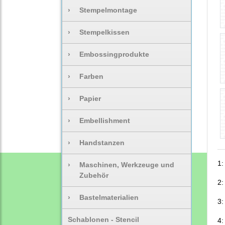
›
Stempelmontage
›
Stempelkissen
›
Embossingprodukte
›
Farben
›
Papier
›
Embellishment
›
Handstanzen
1:
›
Maschinen, Werkzeuge und
Zubehör
2:
›
Bastelmaterialien
3:
Schablonen - Stencil
4: