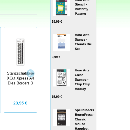
Stencil -
Butterfly
Pattern
18,99 €
Hero Arts
Stanze -
Clouds Die
Set
9,99 €
Hero Arts
Stanzschablone
Clear
Tattered Lace
Stanzschablone
XCut Xpress A4
Stamps -
Die Lattice Bow
Creatables
Dies Borders 3
Chip Chip
Winter Wishes
Hooray
15,99 €
23,95 €
19,75 €
12,95 €
Spellbinders
BetterPress -
Classic
Mouse
Happiest