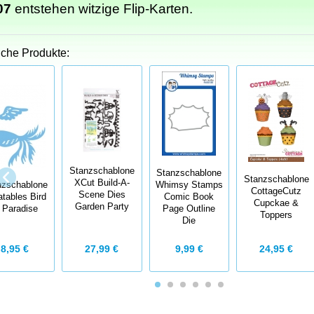
07
entstehen witzige Flip-Karten.
iche Produkte:
Stanzschablone
Stanzschablone
Stanzschablone
XCut Build-A-
nzschablone
Whimsy Stamps
CottageCutz
Scene Dies
atables Bird
Comic Book
Cupckae &
Garden Party
f Paradise
Page Outline
Toppers
Die
27,99 €
8,95 €
9,99 €
24,95 €