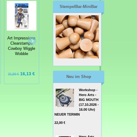
StempelBar-MiniBar
Art Impressions
Art Impressions
Art Impressions
Clearstamps
Clearstamps
Clearstamps
Cowboy Wiggle
Stanze Dino
Irresistible
Wobble
Mouthful Set
16,13 €
18,71 €
12,00 €
21,50 €
24,95 €
16,00 €
Neu im Shop
Workshop -
Hero Arts -
BIG MOUTH
(17.10.2026 -
16.00 Uhr)
NEUER TERMIN
22,00 €
Hero Arts