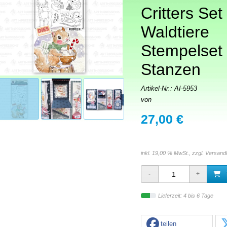
Critters Set 
Waldtiere
Stempelset 
Stanzen
Artikel-Nr.:
AI-5953
von
27,00 €
inkl. 19,00 % MwSt., zzgl.
Versand
Lieferzeit: 4 bis 6 Tage
teilen