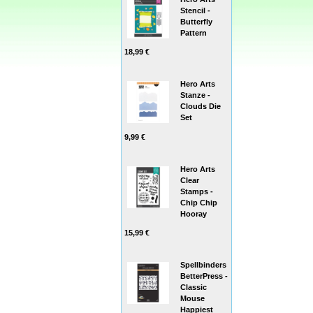
Stencil -
Butterfly
Pattern
18,99 €
Hero Arts
Stanze -
Clouds Die
Set
9,99 €
Hero Arts
Clear
Stamps -
Chip Chip
Hooray
15,99 €
Spellbinders
BetterPress -
Classic
Mouse
Happiest