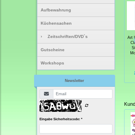
Aufbewahrung
Küchensachen
›
Zeitschriften/DVD`s
Art 
Cl
S
Gutscheine
Mo
Workshops
Newsletter
Kunde
Eingabe Sicherheitscode: *