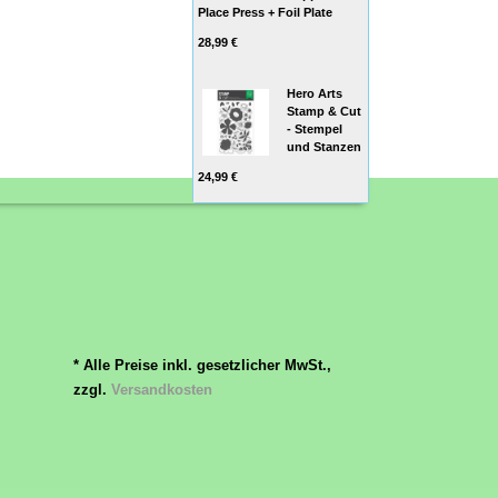
Place Press + Foil Plate
28,99 €
Hero Arts
Stamp & Cut
- Stempel
und Stanzen
24,99 €
* Alle Preise inkl. gesetzlicher MwSt.,
zzgl.
Versandkosten