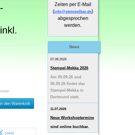
Zeiten per E-Mail
-
(
)
info@stempelbar.de
abgesprochen
werden.
inkl.
News
07.08.2026
Stempel-Mekka 2026
Am 05.09.26 und
06.09.26 findet das
Stempel-Mekka in
kosten
Dortmund statt.
in den Warenkorb
11.07.2026
Neue Workshoptermine
sind online buchbar.
tweet