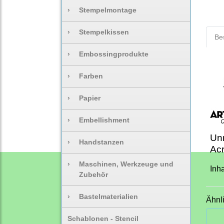
›
Stempelmontage
›
Stempelkissen
Be
›
Embossingprodukte
›
Farben
›
Papier
›
Embellishment
Unm
›
Handstanzen
Ac
›
Maschinen, Werkzeuge und
Inh
Zubehör
›
Bastelmaterialien
Ähnl
Schablonen - Stencil