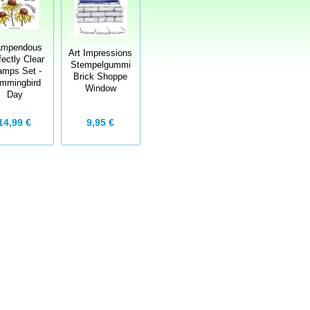
ampendous
Art Impressions
fectly Clear
Stempelgummi
amps Set -
Brick Shoppe
mmingbird
Window
Day
14,99 €
9,95 €