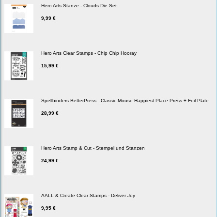
Hero Arts Stanze - Clouds Die Set
9,99 €
Hero Arts Clear Stamps - Chip Chip Hooray
15,99 €
Spellbinders BetterPress - Classic Mouse Happiest Place Press + Foil Plate
28,99 €
Hero Arts Stamp & Cut - Stempel und Stanzen
24,99 €
AALL & Create Clear Stamps - Deliver Joy
9,95 €