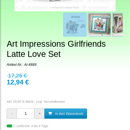
Art Impressions Girlfriends
Latte Love Set
Artikel-Nr.:
AI-4889
17,25 €
12,94 €
inkl. 19,00 % MwSt., zzgl.
Versandkosten
in den Warenkorb
Lieferzeit: 4 bis 6 Tage