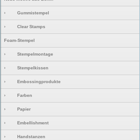
›
Gummistempel
›
Clear Stamps
Foam-Stempel
›
Stempelmontage
›
Stempelkissen
›
Embossingprodukte
›
Farben
›
Papier
›
Embellishment
›
Handstanzen