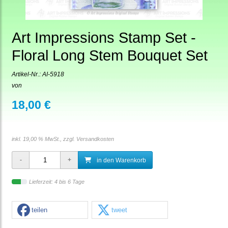
Art Impressions Stamp Set -
Floral Long Stem Bouquet Set
Artikel-Nr.:
AI-5918
von
18,00 €
inkl. 19,00 % MwSt., zzgl.
Versandkosten
in den Warenkorb
Lieferzeit: 4 bis 6 Tage
teilen
tweet