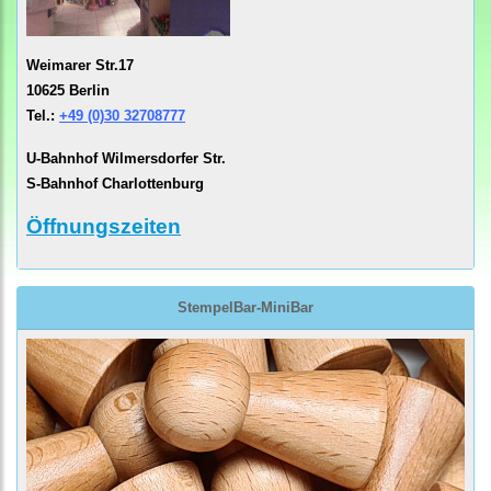
Weimarer Str.17
10625 Berlin
Tel.:
+49 (0)30 32708777
U-Bahnhof Wilmersdorfer Str.
S-Bahnhof Charlottenburg
Öffnungszeiten
StempelBar-MiniBar