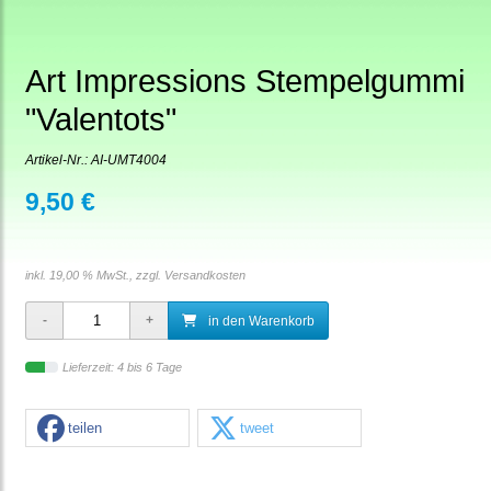
Art Impressions Stempelgummi
"Valentots"
Artikel-Nr.:
AI-UMT4004
9,50 €
inkl. 19,00 % MwSt., zzgl.
Versandkosten
in den Warenkorb
Lieferzeit: 4 bis 6 Tage
teilen
tweet