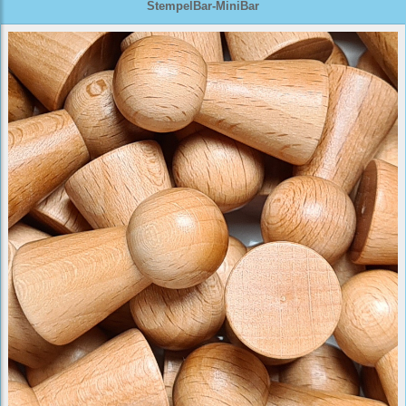
StempelBar-MiniBar