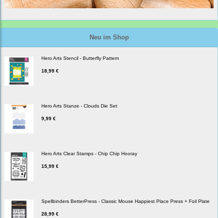
Neu im Shop
Hero Arts Stencil - Butterfly Pattern
18,99 €
Hero Arts Stanze - Clouds Die Set
9,99 €
Hero Arts Clear Stamps - Chip Chip Hooray
15,99 €
Spellbinders BetterPress - Classic Mouse Happiest Place Press + Foil Plate
28,99 €