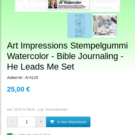
Art Impressions Stempelgummi
Watercolor - Bible Journaling -
He Leads Me Set
Artikel-Nr.:
AI-5129
25,00 €
inkl. 19,00 % MwSt., zzgl.
Versandkosten
in den Warenkorb
Lieferzeit: 4 bis 6 Tage