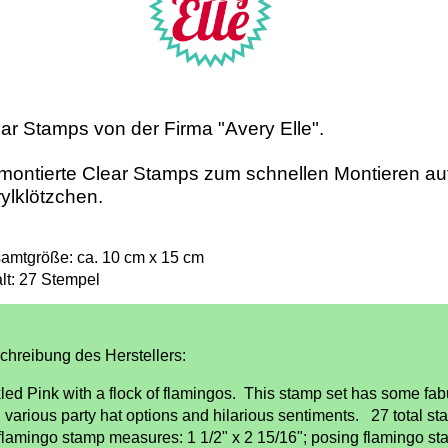
ar Stamps von der Firma "Avery Elle".
ontierte Clear Stamps zum schnellen Montieren au
ylklötzchen.
amtgröße: ca. 10 cm x 15 cm
alt: 27 Stempel
chreibung des Herstellers:
kled Pink with a flock of flamingos. This stamp set has some fa
h various party hat options and hilarious sentiments. 27 total s
l flamingo stamp measures: 1 1/2" x 2 15/16"; posing flamingo s