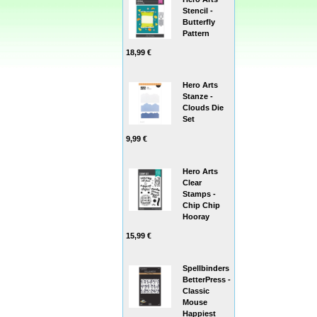
Stencil -
Butterfly
Pattern
18,99 €
Hero Arts
Stanze -
Clouds Die
Set
9,99 €
Hero Arts
Clear
Stamps -
Chip Chip
Hooray
15,99 €
Spellbinders
BetterPress -
Classic
Mouse
Happiest