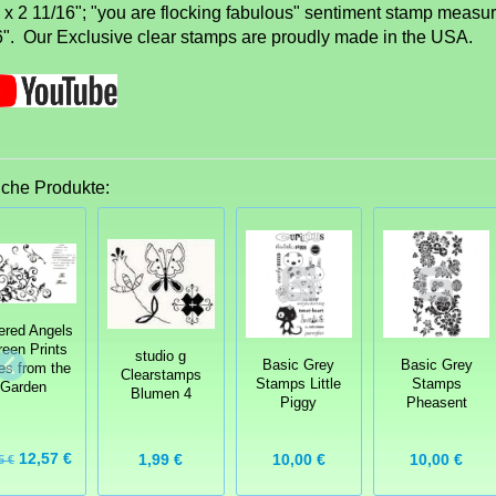
" x 2 11/16"; "you are flocking fabulous" sentiment stamp measur
6". Our Exclusive clear stamps are proudly made in the USA.
iche Produkte:
tered Angels
een Prints
studio g
Basic Grey
Basic Grey
es from the
Clearstamps
Stamps Little
Stamps
Garden
Blumen 4
Piggy
Pheasent
12,57 €
10,00 €
10,00 €
1,99 €
5 €