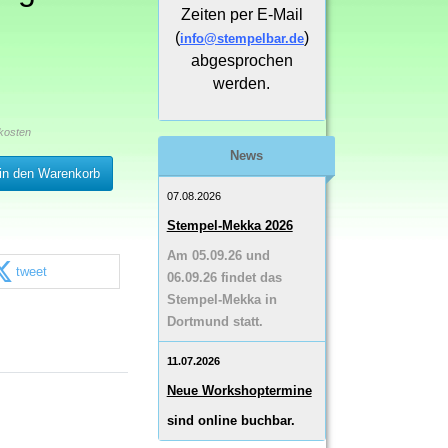
Zeiten per E-Mail
(
)
info@stempelbar.de
abgesprochen
werden.
kosten
News
in den Warenkorb
07.08.2026
Stempel-Mekka 2026
Am 05.09.26 und
tweet
06.09.26 findet das
Stempel-Mekka in
Dortmund statt.
11.07.2026
Neue Workshoptermine
sind online buchbar.