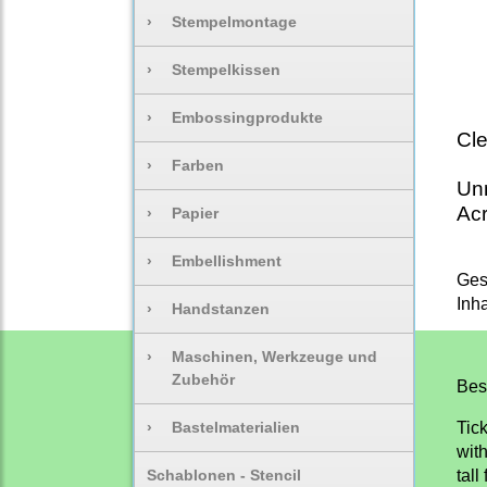
›
Stempelmontage
›
Stempelkissen
›
Embossingprodukte
Cle
›
Farben
Unm
Acr
›
Papier
›
Embellishment
Ges
Inh
›
Handstanzen
›
Maschinen, Werkzeuge und
Zubehör
Bes
›
Bastelmaterialien
Tic
wit
Schablonen - Stencil
tal