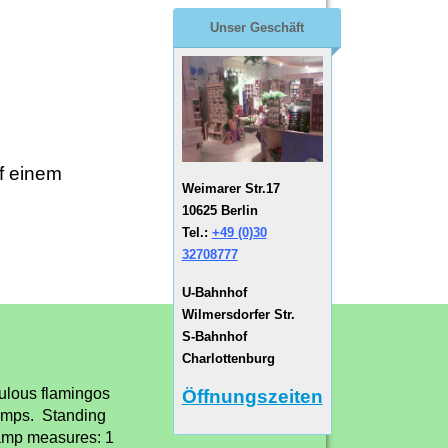
Unser Geschäft
f einem
Weimarer Str.17
10625 Berlin
Tel.:
+49 (0)30
32708777
U-Bahnhof
Wilmersdorfer Str.
S-Bahnhof
Charlottenburg
bulous flamingos
Öffnungszeiten
tamps. Standing
tamp measures: 1