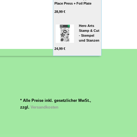
Place Press + Foil Plate
28,99 €
Hero Arts
Stamp & Cut
- Stempel
und Stanzen
24,99 €
* Alle Preise inkl. gesetzlicher MwSt.,
zzgl.
Versandkosten