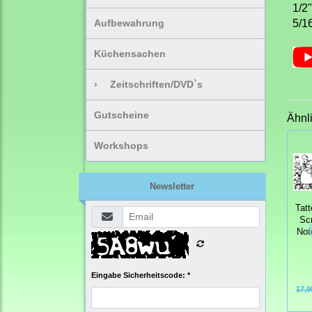
1/2
Aufbewahrung
5/1
Küchensachen
›
Zeitschriften/DVD`s
Gutscheine
Ähnl
Workshops
Newsletter
Tat
Scr
Not
Eingabe Sicherheitscode: *
17,9