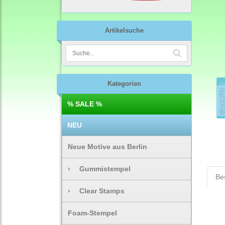
Artikelsuche
Kategorien
% SALE %
NEU
Neue Motive aus Berlin
›
Gummistempel
Be
›
Clear Stamps
Foam-Stempel