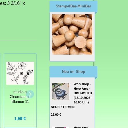
es: 3 3/16" x
StempelBar-MiniBar
Neu im Shop
Workshop -
Hero Arts -
studio g
BIG MOUTH
Clearstamps
Jane's Doodles
(17.10.2026 -
Clear Stamps
Blumen 11
Clear Stamps -
16.00 Uhr)
Domestic
NEUER TERMIN
Wild Winter
22,00 €
1,99 €
13,99 €
14,99 €
Hero Arts