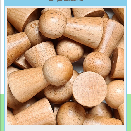
StempelBar-MiniBar