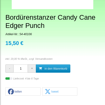
Bordürenstanzer Candy Cane
Edger Punch
Artikel-Nr.:
54-40106
15,50 €
inkl. 19,00 % MwSt., zzgl.
Versandkosten
in den Warenkorb
Lieferzeit: 4 bis 6 Tage
teilen
tweet