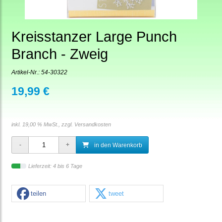
Kreisstanzer Large Punch
Branch - Zweig
Artikel-Nr.:
54-30322
19,99 €
inkl. 19,00 % MwSt., zzgl.
Versandkosten
in den Warenkorb
Lieferzeit: 4 bis 6 Tage
teilen
tweet