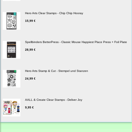
Hero Arts Clear Stamps - Chip Chip Hooray
15,99 €
Spellbinders BetterPress - Classic Mouse Happiest Place Press + Foil Plate
28,99 €
Hero Arts Stamp & Cut - Stempel und Stanzen
24,99 €
AALL & Create Clear Stamps - Deliver Joy
9,95 €