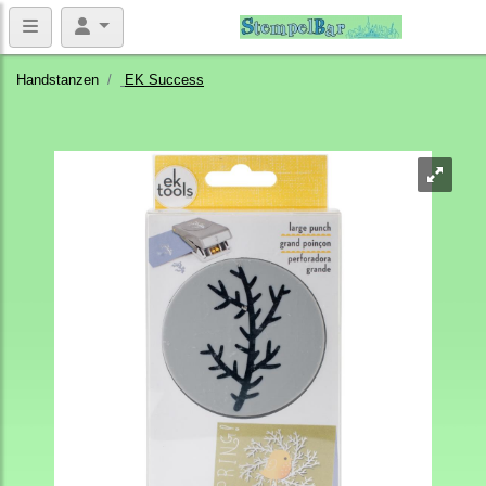
Handstanzen
EK Success