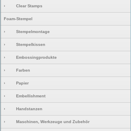
›
Clear Stamps
Foam-Stempel
›
Stempelmontage
›
Stempelkissen
›
Embossingprodukte
›
Farben
›
Papier
›
Embellishment
›
Handstanzen
›
Maschinen, Werkzeuge und Zubehör