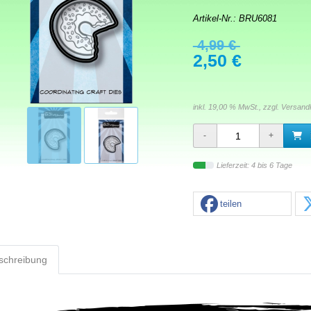
Artikel-Nr.:
BRU6081
4,99 €
2,50 €
inkl. 19,00 % MwSt., zzgl.
Versand
Lieferzeit: 4 bis 6 Tage
teilen
schreibung