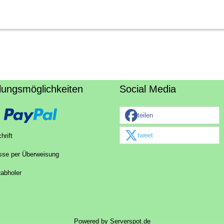
lungsmöglichkeiten
Social Media
teilen
tweet
hrift
sse per Überweisung
tabholer
Powered by
Serverspot.de