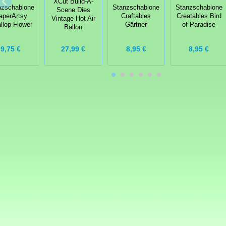
XCut Bulid-A-
nzschablone
Stanzschablone
Stanzschablone
Scene Dies
aperArtsy
Craftables
Creatables Bird
Vintage Hot Air
llop Flower
Gärtner
of Paradise
Ballon
27,99 €
9,75 €
8,95 €
8,95 €