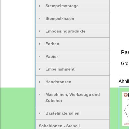
›
Stempelmontage
›
Stempelkissen
›
Embossingprodukte
›
Farben
Pas
›
Papier
Grö
›
Embellishment
Ähnl
›
Handstanzen
›
Maschinen, Werkzeuge und
Zubehör
›
Bastelmaterialien
Schablonen - Stencil