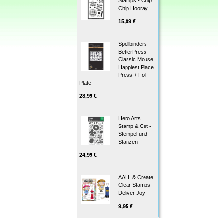
Stamps - Chip
Chip Hooray
15,99 €
Spellbinders
BetterPress -
Classic Mouse
Happiest Place
Press + Foil
Plate
28,99 €
Hero Arts
Stamp & Cut -
Stempel und
Stanzen
24,99 €
AALL & Create
Clear Stamps -
Deliver Joy
9,95 €