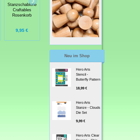
Technique
Home
Stanzschablone
Tuesday Story
Craftables
Card
Rosenkorb
7,16 €
9,95 €
19,99 €
8,95 €
Neu im Shop
Hero Arts
Stencil -
Butterfly Pattern
18,99 €
Hero Arts
Stanze - Clouds
Die Set
9,99 €
Hero Arts Clear