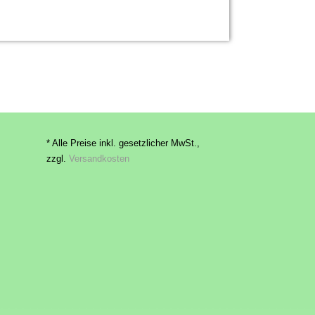
* Alle Preise inkl. gesetzlicher MwSt.,
zzgl.
Versandkosten