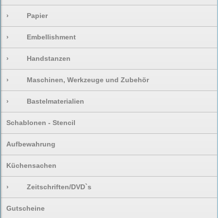
›
Papier
›
Embellishment
›
Handstanzen
›
Maschinen, Werkzeuge und Zubehör
›
Bastelmaterialien
Schablonen - Stencil
Aufbewahrung
Küchensachen
›
Zeitschriften/DVD`s
Gutscheine