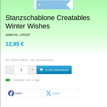
Stanzschablone Creatables
Winter Wishes
Artikel-Nr.:
LR0187
12,95 €
inkl. 19,00 % MwSt., zzgl.
Versandkosten
in den Warenkorb
Lieferzeit: 4 bis 6 Tage
teilen
tweet