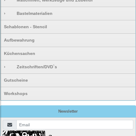
›
Maschinen, Werkzeuge und Zubehör
›
Bastelmaterialien
Schablonen - Stencil
Aufbewahrung
Küchensachen
›
Zeitschriften/DVD`s
Gutscheine
Workshops
Newsletter