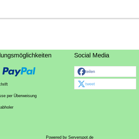
lungsmöglichkeiten
Social Media
teilen
tweet
hrift
sse per Überweisung
tabholer
Powered by
Serverspot.de