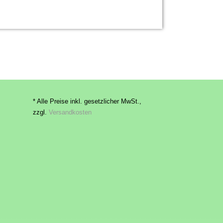
* Alle Preise inkl. gesetzlicher MwSt.,
zzgl.
Versandkosten