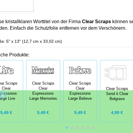
e kristallklaren Worttitel von der Firma
Clear Scraps
können sel
den. Einfach die Schutzfolie entfernen vor dem Verschönern.
e: 5" x 13" (12,7 cm x 33,02 cm)
iche Produkte:
ear Scraps
Clear Scraps
Clear Scraps
Clear
Clear
Clear
Clear Scraps
pressions
Expressions
Expressions
Send it Clear
arge Live
Large Memories
Large Believe
Belgrave
5,49 €
5,49 €
5,49 €
4,99 €