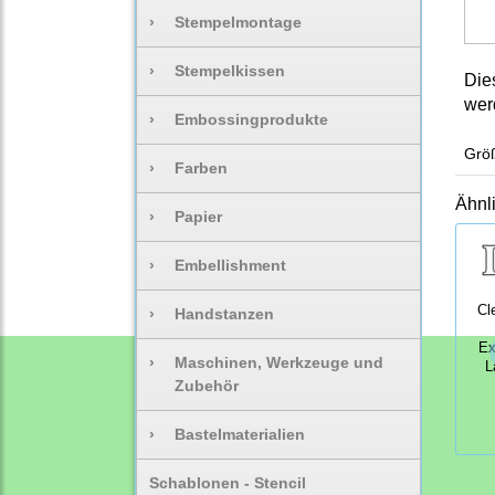
›
Stempelmontage
›
Stempelkissen
Dies
wer
›
Embossingprodukte
Größ
›
Farben
Ähnl
›
Papier
›
Embellishment
Cl
›
Handstanzen
Ex
›
Maschinen, Werkzeuge und
L
Zubehör
›
Bastelmaterialien
Schablonen - Stencil