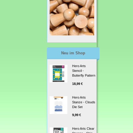
Neu im Shop
Hero Arts
Stencil -
Butterfly Pattern
18,99 €
Hero Arts
Stanze - Clouds
Die Set
9,99 €
Hero Arts Clear