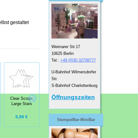
bst gestaltet
Weimarer Str.17
10625 Berlin
Tel.:
+49 (0)30 32708777
U-Bahnhof Wilmersdorfer
Str.
S-Bahnhof Charlottenburg
Clear Scraps
Clear Scraps
Clear
Öffnungszeiten
Rectangle
Clear Scraps
Expressions
Plaque
Large Stars
Large Togehter
5,99 €
5,49 €
6,99 €
StempelBar-MiniBar