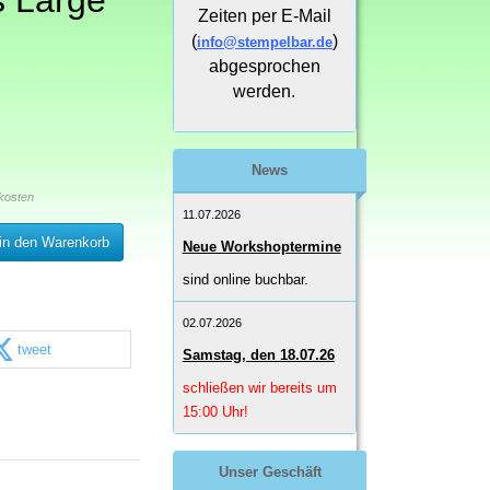
s Large
Zeiten per E-Mail
(
)
info@stempelbar.de
abgesprochen
werden.
News
kosten
11.07.2026
in den Warenkorb
Neue Workshoptermine
sind online buchbar.
02.07.2026
tweet
Samstag, den 18.07.26
schließen wir bereits um
15:00 Uhr!
Unser Geschäft