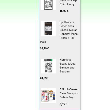
Stamps - Chip
Chip Hooray
15,99 €
Spellbinders
BetterPress -
Classic Mouse
Happiest Place
Press + Foil
Plate
28,99 €
Hero Arts
Stamp & Cut -
Stempel und
Stanzen
24,99 €
AALL & Create
Clear Stamps -
Deliver Joy
9,95 €