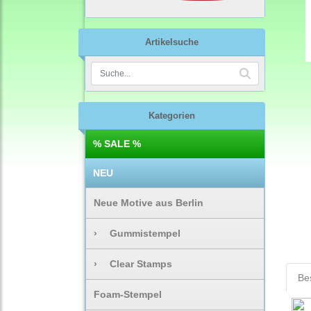
Artikelsuche
Kategorien
% SALE %
NEU
Neue Motive aus Berlin
›
Gummistempel
›
Clear Stamps
Be
Foam-Stempel