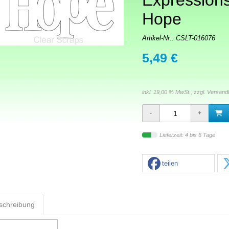
Expression
Hope
Artikel-Nr.:
CSLT-016076
5,49 €
inkl. 19,00 % MwSt., zzgl.
Versand
Lieferzeit: 4 bis 6 Tage
teilen
schreibung