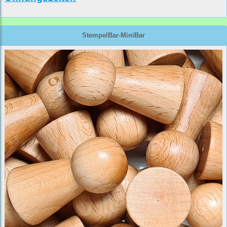
StempelBar-MiniBar