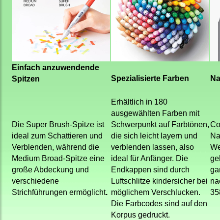
Einfach anzuwendende
Spezialisierte Farben
Na
Spitzen
Erhältlich in 180
ausgewählten Farben mit
Die Super Brush-Spitze ist
Schwerpunkt auf Farbtönen,
Co
ideal zum Schattieren und
die sich leicht layern und
Na
Verblenden, während die
verblenden lassen, also
We
Medium Broad-Spitze eine
ideal für Anfänger. Die
ge
große Abdeckung und
Endkappen sind durch
ga
verschiedene
Luftschlitze kindersicher bei
nac
Strichführungen ermöglicht
.
möglichem Verschlucken.
35
Die Farbcodes sind auf den
Korpus gedruckt.