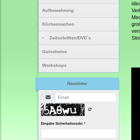
ide
Aufbewahrung
Ver
Med
Küchensachen
gro
ver
›
Zeitschriften/DVD`s
Str
Gutscheine
Workshops
Newsletter
Eingabe Sicherheitscode: *