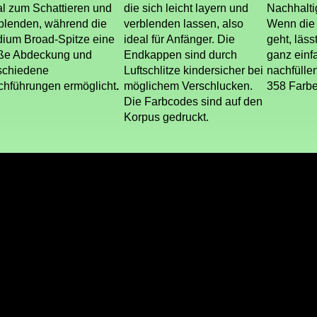
al zum Schattieren und
die sich leicht layern und
Nachhalti
blenden, während die
verblenden lassen, also
Wenn die 
ium Broad-Spitze eine
ideal für Anfänger. Die
geht, läss
ße Abdeckung und
Endkappen sind durch
ganz einf
schiedene
Luftschlitze kindersicher bei
nachfüllen
ichführungen ermöglicht
.
möglichem Verschlucken.
358 Farben
Die Farbcodes sind auf den
Korpus gedruckt.