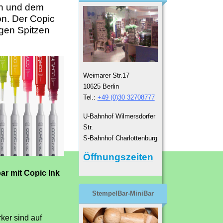
gn und dem
on. Der Copic
igen Spitzen
Weimarer Str.17
10625 Berlin
Tel.:
+49 (0)30 32708777
U-Bahnhof Wilmersdorfer
Str.
S-Bahnhof Charlottenburg
Öffnungszeiten
ar mit Copic Ink
StempelBar-MiniBar
ker sind auf