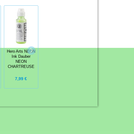
Your Next
IndigoBlu
Hero Arts NEON
Stamp Clear
Gummistempel
Ink Dauber
Stamp Snorkel
Kevin's Gang
NEON
Fun Penguin
CHARTREUSE
14,99 €
8,99 €
7,99 €