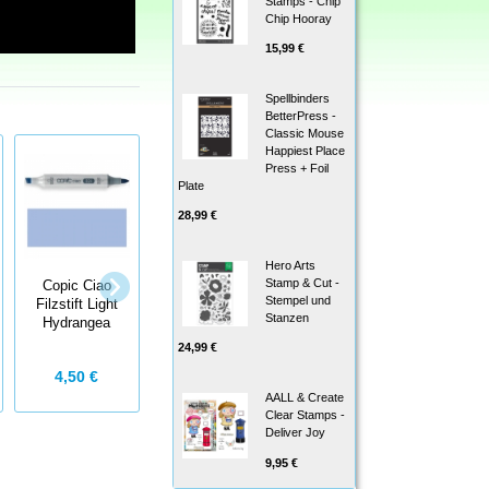
Stamps - Chip
Chip Hooray
15,99 €
Spellbinders
BetterPress -
Classic Mouse
Happiest Place
Press + Foil
Plate
28,99 €
Hero Arts
Stamp & Cut -
Copic Ciao
Copic Ciao
Copic Ciao
Stempel und
Filzstift Light
Filzstift
Filzstift Smoky
Stanzen
Hydrangea
Prussian Blue
Blue
24,99 €
4,50 €
4,50 €
4,50 €
AALL & Create
Clear Stamps -
Deliver Joy
9,95 €