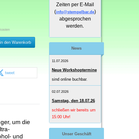
Zeiten per E-Mail
(
)
info@stempelbar.de
abgesprochen
werden.
kosten
in den Warenkorb
News
11.07.2026
Neue Workshoptermine
tweet
sind online buchbar.
02.07.2026
Samstag, den 18.07.26
schließen wir bereits um
15:00 Uhr!
nger, um die
tra-
Unser Geschäft
ohol- und