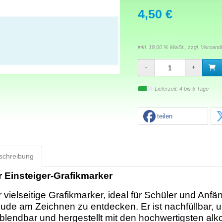
4,50 €
inkl. 19,00 % MwSt., zzgl.
Versand
Lieferzeit: 4 bis 6 Tage
teilen
schreibung
r Einsteiger-Grafikmarker
 vielseitige Grafikmarker, ideal für Schüler und Anfä
ude am Zeichnen zu entdecken. Er ist nachfüllbar, ul
blendbar und hergestellt mit den hochwertigsten alk