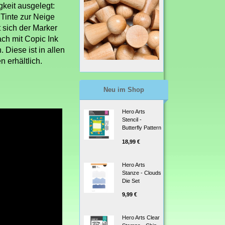
gkeit ausgelegt:
Tinte zur Neige
t sich der Marker
ach mit Copic Ink
. Diese ist in allen
 erhältlich.
Neu im Shop
Hero Arts
Stencil -
Butterfly Pattern
18,99 €
Hero Arts
Stanze - Clouds
Die Set
9,99 €
Hero Arts Clear