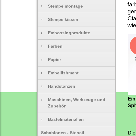
far
›
Stempelmontage
ger
Cia
›
Stempelkissen
wie
›
Embossingprodukte
›
Farben
›
Papier
›
Embellishment
›
Handstanzen
Ein
›
Maschinen, Werkzeuge und
Spi
Zubehör
›
Bastelmaterialien
Schablonen - Stencil
Die