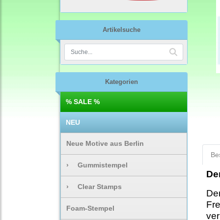
Artikelsuche
Kategorien
% SALE %
NEU
Neue Motive aus Berlin
Be
›
Gummistempel
De
›
Clear Stamps
Der
Fre
Foam-Stempel
ver