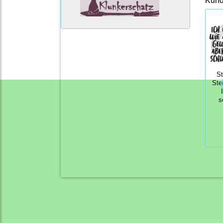
Kunde
S
Ste
s