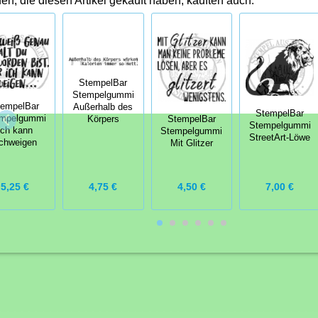
n, die diesen Artikel gekauft haben, kauften auch:
StempelBar
Stempelgummi
tempelBar
Außerhalb des
StempelBar
mpelgummi
Körpers
StempelBar
Stempelgummi
Ich kann
Stempelgummi
StreetArt-Löwe
chweigen
Mit Glitzer
4,75 €
4,50 €
5,25 €
7,00 €