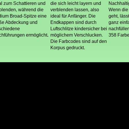
al zum Schattieren und
die sich leicht layern und
Nachhalti
blenden, während die
verblenden lassen, also
Wenn die 
ium Broad-Spitze eine
ideal für Anfänger. Die
geht, läss
ße Abdeckung und
Endkappen sind durch
ganz einf
schiedene
Luftschlitze kindersicher bei
nachfüllen
ichführungen ermöglicht
.
möglichem Verschlucken.
358 Farben
Die Farbcodes sind auf den
Korpus gedruckt.