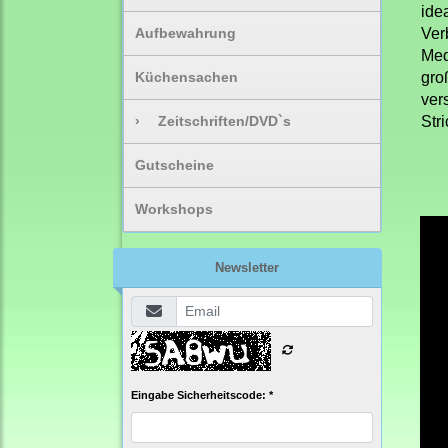
ide
Aufbewahrung
Ver
Med
Küchensachen
gro
ver
›
Zeitschriften/DVD`s
Str
Gutscheine
Workshops
Newsletter
Eingabe Sicherheitscode: *