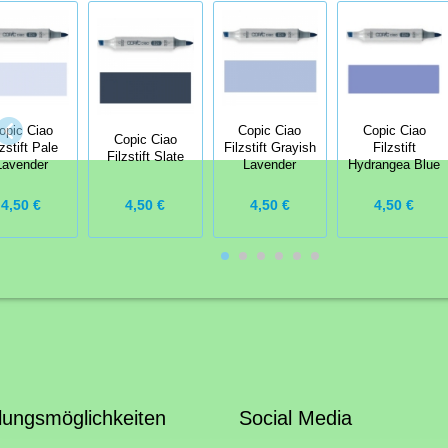
opic Ciao
Copic Ciao
Copic Ciao
Copic Ciao
lzstift Pale
Filzstift Grayish
Filzstift
Filzstift Slate
Lavender
Lavender
Hydrangea Blue
4,50 €
4,50 €
4,50 €
4,50 €
lungsmöglichkeiten
Social Media