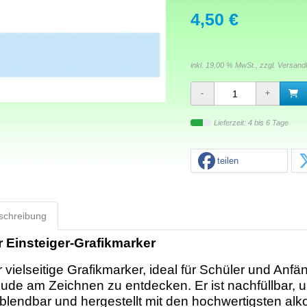
4,50 €
inkl. 19,00 % MwSt., zzgl.
Versand
Lieferzeit: 4 bis 6 Tage
teilen
schreibung
r Einsteiger-Grafikmarker
 vielseitige Grafikmarker, ideal für Schüler und Anfä
ude am Zeichnen zu entdecken. Er ist nachfüllbar, ul
blendbar und hergestellt mit den hochwertigsten alk