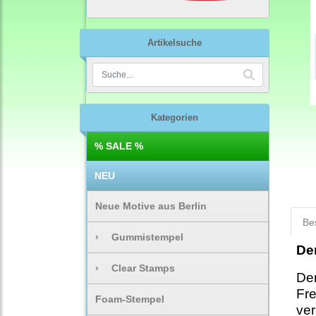
Artikelsuche
Kategorien
% SALE %
NEU
Neue Motive aus Berlin
Be
›
Gummistempel
De
›
Clear Stamps
Der
Fre
Foam-Stempel
ver