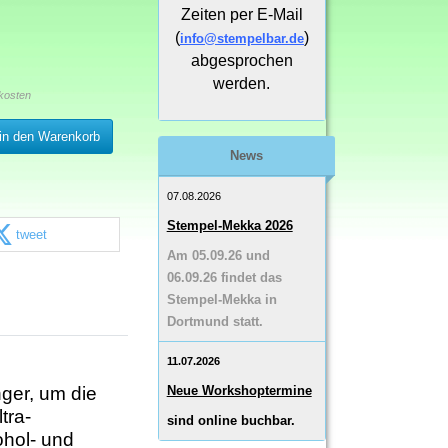
Zeiten per E-Mail
(
)
info@stempelbar.de
abgesprochen
werden.
kosten
in den Warenkorb
News
07.08.2026
Stempel-Mekka 2026
tweet
Am 05.09.26 und
06.09.26 findet das
Stempel-Mekka in
Dortmund statt.
11.07.2026
nger, um die
Neue Workshoptermine
tra-
sind online buchbar.
ohol- und