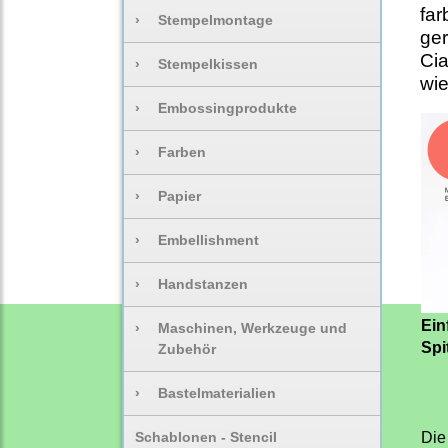
far
›
Stempelmontage
ger
Cia
›
Stempelkissen
wie
›
Embossingprodukte
›
Farben
›
Papier
›
Embellishment
›
Handstanzen
Ein
›
Maschinen, Werkzeuge und
Spi
Zubehör
›
Bastelmaterialien
Schablonen - Stencil
Die