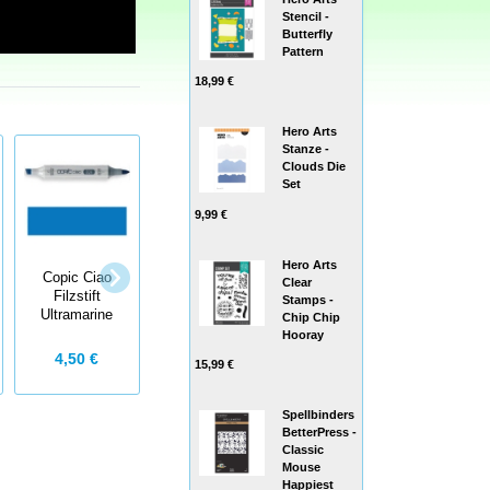
Stencil -
Butterfly
Pattern
18,99 €
Hero Arts
Stanze -
Clouds Die
Set
9,99 €
Hero Arts
Copic Ciao
Copic Ciao
Copic Ciao
Clear
Filzstift
Filzstift Pale
Filzstift Pale
Stamps -
Ultramarine
Blue Gray
Blue
Chip Chip
Hooray
4,50 €
4,50 €
4,50 €
15,99 €
Spellbinders
BetterPress -
Classic
Mouse
Happiest