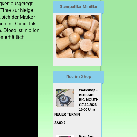
gkeit ausgelegt:
StempelBar-MiniBar
Tinte zur Neige
t sich der Marker
ach mit Copic Ink
. Diese ist in allen
 erhältlich.
Neu im Shop
Workshop -
Hero Arts -
BIG MOUTH
(17.10.2026 -
16.00 Uhr)
NEUER TERMIN
22,00 €
Hero Arts