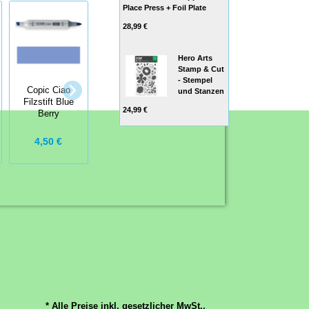
Place Press + Foil Plate
28,99 €
Hero Arts
Stamp & Cut
- Stempel
Copic Ciao
Copic Ciao
und Stanzen
Copic Ciao
Filzstift Blue
Filzstift Green
Filzstift Prune
24,99 €
Berry
Gray
4,50 €
4,50 €
4,50 €
* Alle Preise inkl. gesetzlicher MwSt.,