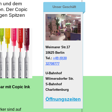
gn und dem
Unser Geschäft
on. Der Copic
igen Spitzen
Weimarer Str.17
10625 Berlin
Tel.:
+49 (0)30
32708777
U-Bahnhof
Wilmersdorfer Str.
S-Bahnhof
ar mit Copic Ink
Charlottenburg
Öffnungszeiten
ker sind auf