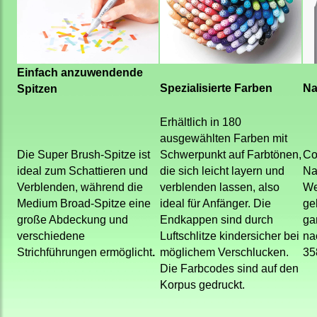
Einfach anzuwendende
Spezialisierte Farben
Na
Spitzen
Erhältlich in 180
ausgewählten Farben mit
Die Super Brush-Spitze ist
Schwerpunkt auf Farbtönen,
Co
ideal zum Schattieren und
die sich leicht layern und
Na
Verblenden, während die
verblenden lassen, also
We
Medium Broad-Spitze eine
ideal für Anfänger. Die
ge
große Abdeckung und
Endkappen sind durch
ga
verschiedene
Luftschlitze kindersicher bei
nac
Strichführungen ermöglicht
.
möglichem Verschlucken.
35
Die Farbcodes sind auf den
Korpus gedruckt.