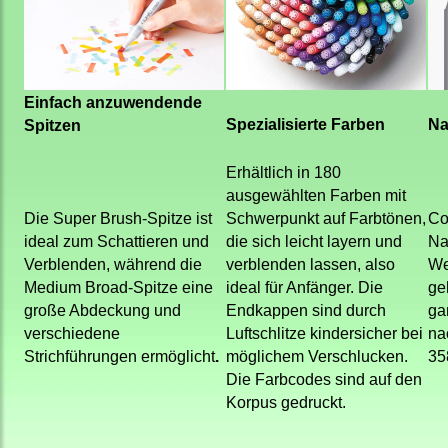
Einfach anzuwendende
Spezialisierte Farben
Na
Spitzen
Erhältlich in 180
ausgewählten Farben mit
Die Super Brush-Spitze ist
Schwerpunkt auf Farbtönen,
Co
ideal zum Schattieren und
die sich leicht layern und
Na
Verblenden, während die
verblenden lassen, also
We
Medium Broad-Spitze eine
ideal für Anfänger. Die
ge
große Abdeckung und
Endkappen sind durch
ga
verschiedene
Luftschlitze kindersicher bei
nac
Strichführungen ermöglicht
.
möglichem Verschlucken.
35
Die Farbcodes sind auf den
Korpus gedruckt.