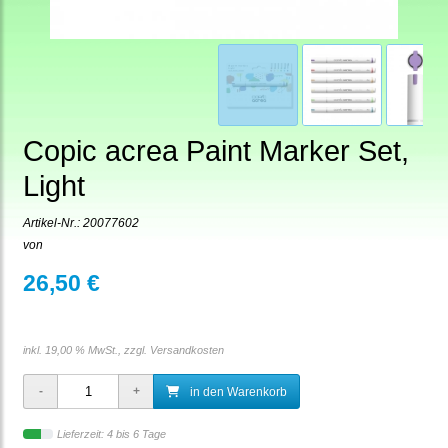
Copic acrea Paint Marker Set,
Light
Artikel-Nr.:
20077602
von
26,50 €
inkl. 19,00 % MwSt., zzgl.
Versandkosten
in den Warenkorb
Lieferzeit: 4 bis 6 Tage