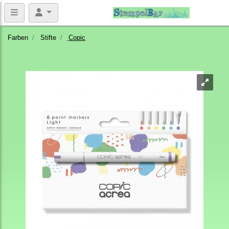
Farben
Stifte
Copic