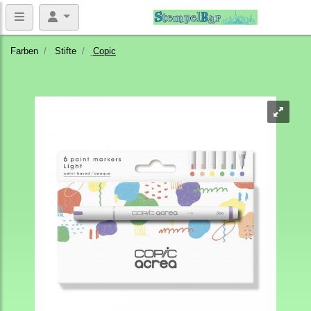
Farben
Stifte
Copic