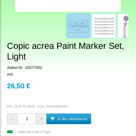
Copic acrea Paint Marker Set,
Light
Artikel-Nr.:
20077602
von
26,50 €
inkl. 19,00 % MwSt., zzgl.
Versandkosten
in den Warenkorb
Lieferzeit: 4 bis 6 Tage