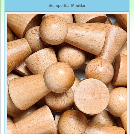
StempelBar-MiniBar