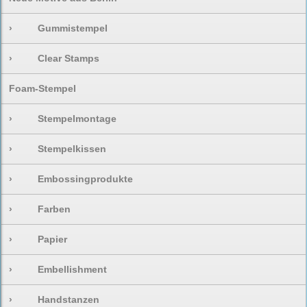
›
Gummistempel
›
Clear Stamps
Foam-Stempel
›
Stempelmontage
›
Stempelkissen
›
Embossingprodukte
›
Farben
›
Papier
›
Embellishment
›
Handstanzen