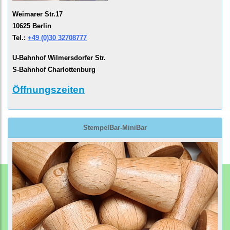
Weimarer Str.17
10625 Berlin
Tel.:
+49 (0)30 32708777
U-Bahnhof Wilmersdorfer Str.
S-Bahnhof Charlottenburg
Öffnungszeiten
StempelBar-MiniBar