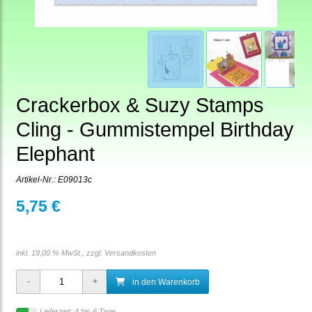
Crackerbox & Suzy Stamps
Cling - Gummistempel Birthday
Elephant
Artikel-Nr.:
E09013c
5,75 €
inkl. 19,00 % MwSt., zzgl.
Versandkosten
in den Warenkorb
Lieferzeit: 4 bis 6 Tage