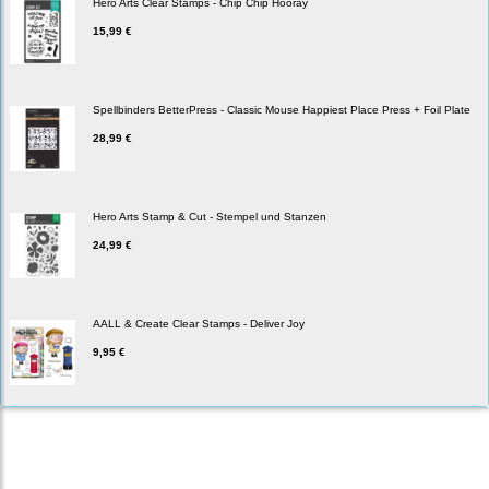
Hero Arts Clear Stamps - Chip Chip Hooray
15,99 €
Spellbinders BetterPress - Classic Mouse Happiest Place Press + Foil Plate
28,99 €
Hero Arts Stamp & Cut - Stempel und Stanzen
24,99 €
AALL & Create Clear Stamps - Deliver Joy
9,95 €