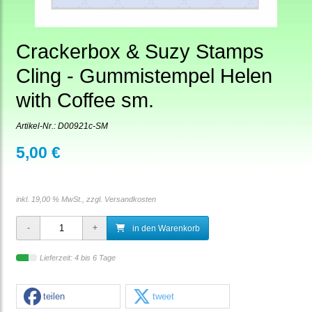
Crackerbox & Suzy Stamps
Cling - Gummistempel Helen
with Coffee sm.
Artikel-Nr.:
D00921c-SM
5,00 €
inkl. 19,00 % MwSt., zzgl.
Versandkosten
in den Warenkorb
Lieferzeit: 4 bis 6 Tage
teilen
tweet