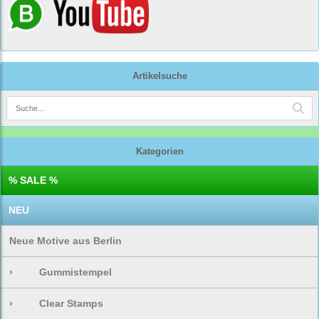
Artikelsuche
Kategorien
% SALE %
NEU
Neue Motive aus Berlin
›
Gummistempel
›
Clear Stamps