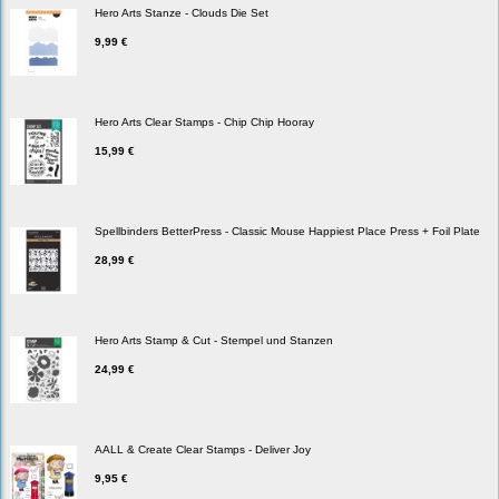
Hero Arts Stanze - Clouds Die Set
9,99 €
Hero Arts Clear Stamps - Chip Chip Hooray
15,99 €
Spellbinders BetterPress - Classic Mouse Happiest Place Press + Foil Plate
28,99 €
Hero Arts Stamp & Cut - Stempel und Stanzen
24,99 €
AALL & Create Clear Stamps - Deliver Joy
9,95 €