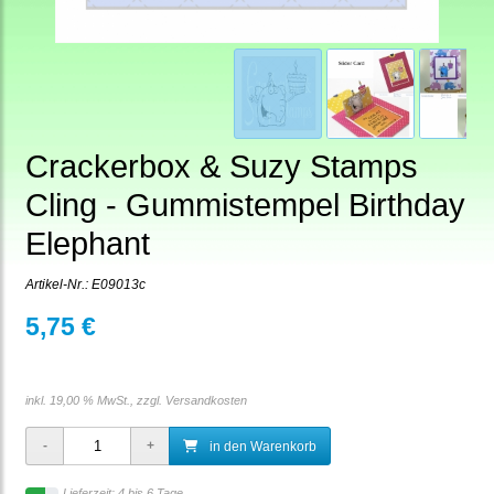
Crackerbox & Suzy Stamps
Cling - Gummistempel Birthday
Elephant
Artikel-Nr.:
E09013c
5,75 €
inkl. 19,00 % MwSt., zzgl.
Versandkosten
in den Warenkorb
Lieferzeit: 4 bis 6 Tage