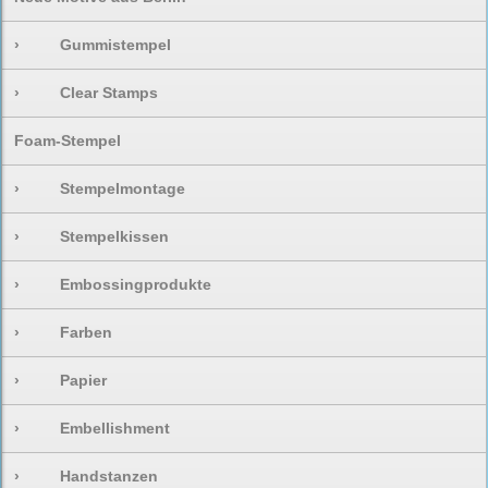
›
Gummistempel
›
Clear Stamps
Foam-Stempel
›
Stempelmontage
›
Stempelkissen
›
Embossingprodukte
›
Farben
›
Papier
›
Embellishment
›
Handstanzen