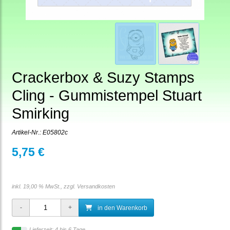
Crackerbox & Suzy Stamps
Cling - Gummistempel Stuart
Smirking
Artikel-Nr.:
E05802c
5,75 €
inkl. 19,00 % MwSt., zzgl.
Versandkosten
in den Warenkorb
Lieferzeit: 4 bis 6 Tage