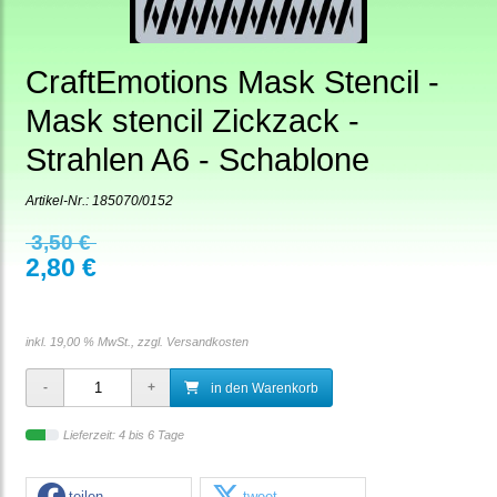
CraftEmotions Mask Stencil -
Mask stencil Zickzack -
Strahlen A6 - Schablone
Artikel-Nr.:
185070/0152
3,50 €
2,80 €
inkl. 19,00 % MwSt., zzgl.
Versandkosten
in den Warenkorb
Lieferzeit: 4 bis 6 Tage
teilen
tweet