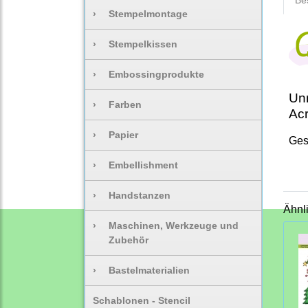
Be
›
Stempelmontage
›
Stempelkissen
›
Embossingprodukte
Unm
›
Farben
Acr
›
Papier
Ges
›
Embellishment
›
Handstanzen
Ähnl
›
Maschinen, Werkzeuge und
Zubehör
›
Bastelmaterialien
Schablonen - Stencil