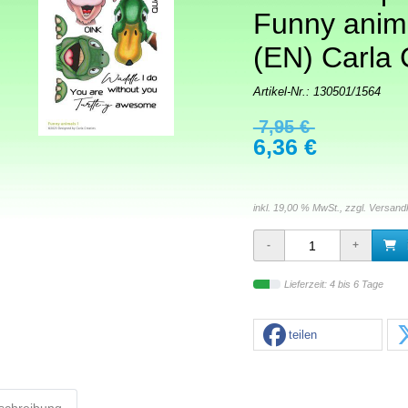
Funny anim
(EN) Carla 
Artikel-Nr.:
130501/1564
7,95 €
6,36 €
inkl. 19,00 % MwSt., zzgl.
Versand
Lieferzeit: 4 bis 6 Tage
teilen