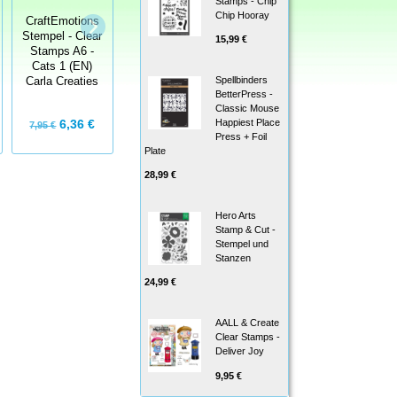
Stamps - Chip
CraftEmotions
CraftEmotions
Chip Hooray
CraftEmotions
Stempel - Clear
Stempel - Clear
Stempel - Clear
15,99 €
Stamps A6 -
Stamps A6 -
Stamps A6 -
Owls 4
Mouse 1
Cats 1 (EN)
Christmas Carla
Christmas Carla
Spellbinders
Carla Creaties
Creaties
Creaties
BetterPress -
Classic Mouse
Happiest Place
6,36 €
6,36 €
6,36 €
7,95 €
7,95 €
Press + Foil
Plate
28,99 €
Hero Arts
Stamp & Cut -
Stempel und
Stanzen
24,99 €
AALL & Create
Clear Stamps -
Deliver Joy
9,95 €