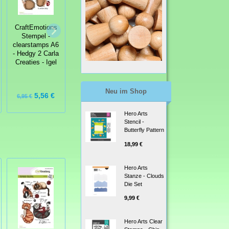
CraftEmotions
CraftEmotions
CraftEmotions
Stempel -
Stempel -
Stempel -
clearstamps A6
clearstamps A6
clearstamps A6
- Hedgy 2 Carla
- Hedgy 1 Carla
- Space 3 Carla
Creaties - Igel
Creaties - Igel
Creaties
Neu im Shop
5,56 €
5,20 €
5,20 €
6,95 €
6,50 €
6,50 €
Hero Arts
Stencil -
Butterfly Pattern
18,99 €
Hero Arts
Stanze - Clouds
Die Set
9,99 €
Hero Arts Clear