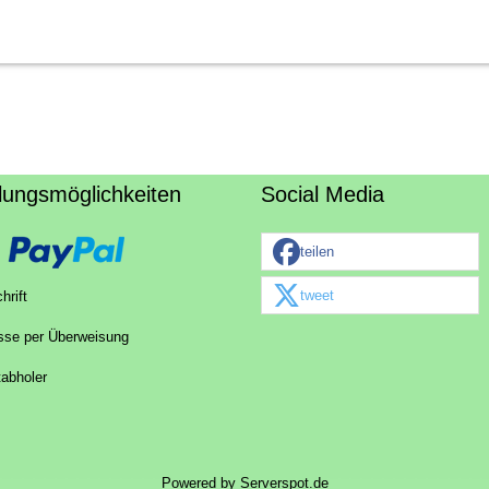
lungsmöglichkeiten
Social Media
teilen
tweet
hrift
sse per Überweisung
tabholer
Powered by
Serverspot.de