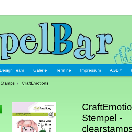
Design Team
Galerie
Termine
Impressum
AGB
 Stamps
CraftEmotions
CraftEmoti
Stempel -
clearstamps