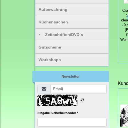
Aufbewahrung
Cra
S
cle
Küchensachen
- X
(
›
Zeitschriften/DVD`s
C
Wei
Gutscheine
Workshops
Newsletter
Kunde
Eingabe Sicherheitscode: *