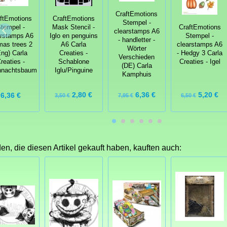
CraftEmotions
CraftEmotions
ftEmotions
Stempel -
Mask Stencil -
CraftEmotions
tempel -
clearstamps A6
Iglo en penguins
Stempel -
arstamps A6
- handletter -
A6 Carla
clearstamps A6
mas trees 2
Wörter
Creaties -
- Hedgy 3 Carla
Eng) Carla
Verschieden
Schablone
Creaties - Igel
reaties -
(DE) Carla
Iglu/Pinguine
hnachtsbaum
Kamphuis
2,80 €
6,36 €
5,20 €
6,36 €
3,50 €
7,95 €
6,50 €
n, die diesen Artikel gekauft haben, kauften auch: