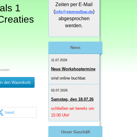
Zeiten per E-Mail
als 1
(
)
info@stempelbar.de
Creaties
abgesprochen
werden.
News
11.07.2026
Neue Workshoptermine
kosten
sind online buchbar.
in den Warenkorb
02.07.2026
Samstag, den 18.07.26
schließen wir bereits um
tweet
15:00 Uhr!
Unser Geschäft