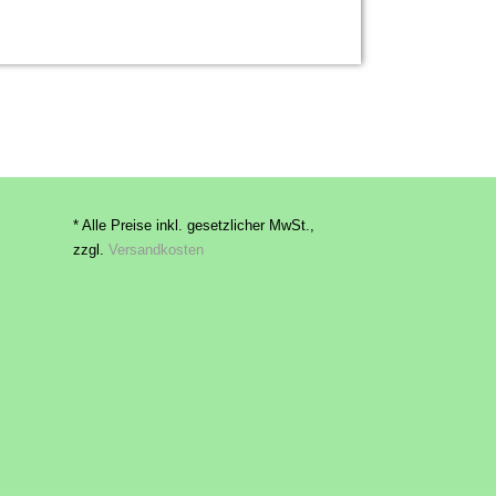
* Alle Preise inkl. gesetzlicher MwSt.,
zzgl.
Versandkosten