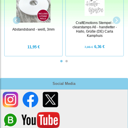
CraftEmotions Stempel -
clearstamps A6 - handletter -
Abstandsband - weiß, 3mm
Hallo, Grüße (DE) Carla
Kamphuis
6,36 €
11,95 €
7,95 €
Social Media