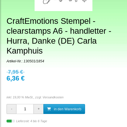
CraftEmotions Stempel -
clearstamps A6 - handletter -
Hurra, Danke (DE) Carla
Kamphuis
Artikel-Nr.:
130501/1854
7,95 €
6,36 €
inkl. 19,00 % MwSt., zzgl.
Versandkosten
in den Warenkorb
Lieferzeit: 4 bis 6 Tage