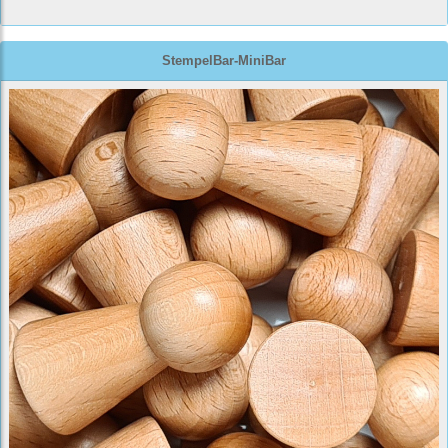
StempelBar-MiniBar