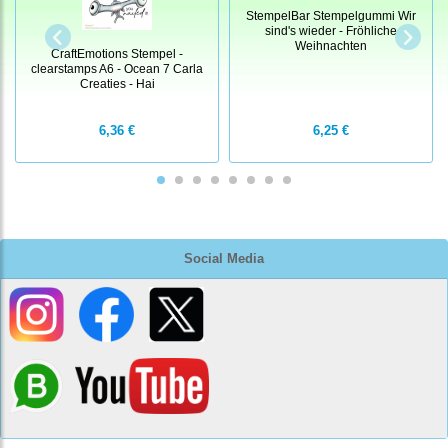
StempelBar Stempelgummi Wir
sind's wieder - Fröhliche
Weihnachten
CraftEmotions Stempel -
clearstamps A6 - Ocean 7 Carla
Creaties - Hai
6,36 €
6,25 €
Social Media