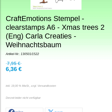
CraftEmotions Stempel -
clearstamps A6 - Xmas trees 2
(Eng) Carla Creaties -
Weihnachtsbaum
Artikel-Nr.:
130501/1522
7,95 €
6,36 €
inkl. 19,00 % MwSt., zzgl.
Versandkosten
Derzeit leider nicht verfügbar