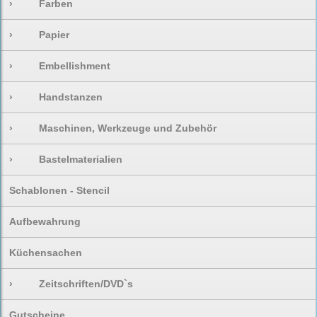
›
Farben
›
Papier
›
Embellishment
›
Handstanzen
›
Maschinen, Werkzeuge und Zubehör
›
Bastelmaterialien
Schablonen - Stencil
Aufbewahrung
Küchensachen
›
Zeitschriften/DVD`s
Gutscheine