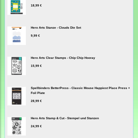
18,99 €
Hero Arts Stanze - Clouds Die Set
9,99 €
Hero Arts Clear Stamps - Chip Chip Hooray
15,99 €
Spellbinders BetterPress - Classic Mouse Happiest Place Press +
Foil Plate
28,99 €
Hero Arts Stamp & Cut - Stempel und Stanzen
24,99 €