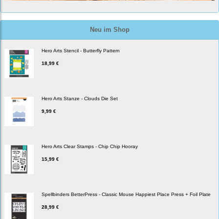
Neu im Shop
Hero Arts Stencil - Butterfly Pattern
18,99 €
Hero Arts Stanze - Clouds Die Set
9,99 €
Hero Arts Clear Stamps - Chip Chip Hooray
15,99 €
Spellbinders BetterPress - Classic Mouse Happiest Place Press + Foil Plate
28,99 €