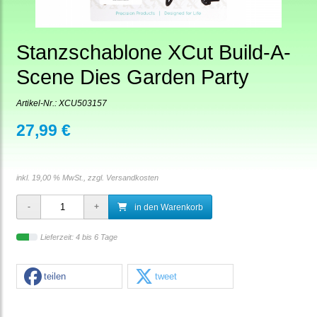
Stanzschablone XCut Build-A-
Scene Dies Garden Party
Artikel-Nr.:
XCU503157
27,99 €
inkl. 19,00 % MwSt., zzgl.
Versandkosten
in den Warenkorb
Lieferzeit: 4 bis 6 Tage
teilen
tweet