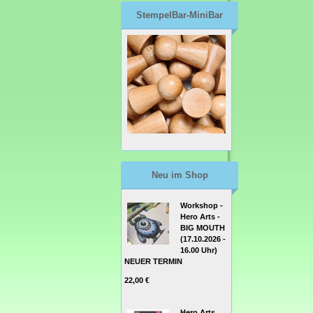
StempelBar-MiniBar
Neu im Shop
Workshop -
Hero Arts -
BIG MOUTH
(17.10.2026 -
16.00 Uhr)
NEUER TERMIN
22,00 €
Hero Arts