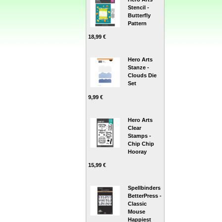
Stencil -
Butterfly
Pattern
18,99 €
Hero Arts
Stanze -
Clouds Die
Set
9,99 €
Hero Arts
Clear
Stamps -
Chip Chip
Hooray
15,99 €
Spellbinders
BetterPress -
Classic
Mouse
Happiest