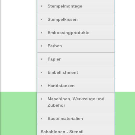
›
Stempelmontage
›
Stempelkissen
›
Embossingprodukte
›
Farben
›
Papier
›
Embellishment
›
Handstanzen
›
Maschinen, Werkzeuge und
Zubehör
›
Bastelmaterialien
Schablonen - Stencil