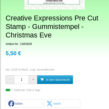
Creative Expressions Pre Cut
Stamp - Gummistempel -
Christmas Eve
Artikel-Nr.:
UMS808
5,50 €
inkl. 19,00 % MwSt., zzgl.
Versandkosten
in den Warenkorb
Lieferzeit: 4 bis 6 Tage
teilen
tweet