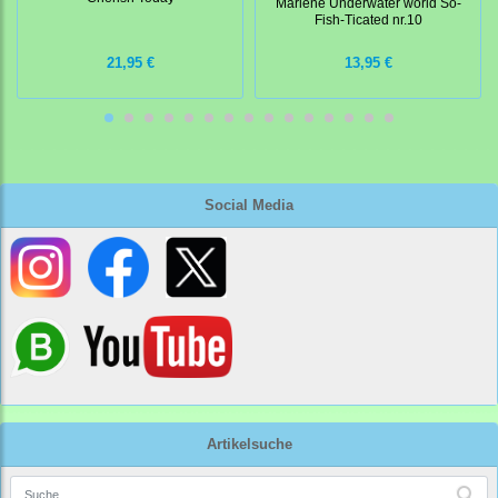
Marlene Underwater world So-
Fish-Ticated nr.10
21,95 €
13,95 €
Social Media
Artikelsuche