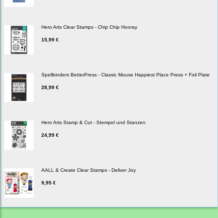
Hero Arts Clear Stamps - Chip Chip Hooray
15,99 €
Spellbinders BetterPress - Classic Mouse Happiest Place Press + Foil Plate
28,99 €
Hero Arts Stamp & Cut - Stempel und Stanzen
24,99 €
AALL & Create Clear Stamps - Deliver Joy
9,95 €